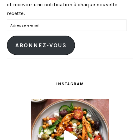
et recevoir une notification à chaque nouvelle
recette.
A
d
r
ABONNEZ-VOUS
e
s
s
e
e
INSTAGRAM
-
m
a
i
l