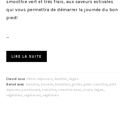
smoothie vert et très frais, aux saveurs estivales
qui vous permettra de démarrer la journée du bon
pied!
…
LIRE LA SUITE
Classé sous :
Petits-déjeuners
,
Recettes
,
Vegan
Balisé avec :
banana
,
banane
,
breakfast
,
goûter
,
green smoothie
,
petit
dejeuner
,
plantbased
,
smoothie
,
smoothie bowl
,
snack
,
Vegan
,
végétalien
,
vegetarian
,
végétarien