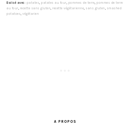
Balisé avec :
patates
,
patates au four
,
pommes de terre
,
pommes de terre
au four
,
recette sans gluten
,
recette végétarienne
,
sans gluten
,
smashed
potatoes
,
végétarien
BARRE
LATÉRALE
A PROPOS
PRINCIPALE