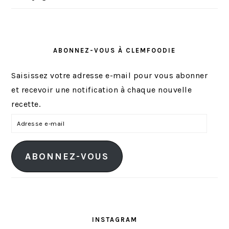
ABONNEZ-VOUS À CLEMFOODIE
Saisissez votre adresse e-mail pour vous abonner
et recevoir une notification à chaque nouvelle
recette.
A
d
r
ABONNEZ-VOUS
e
s
s
e
e
INSTAGRAM