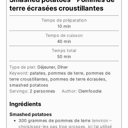
terre écrasées croustillantes
Temps de préparation
minutes
10
min
Temps de cuisson
minutes
40
min
Temps total
minutes
50
min
Type de plat:
Déjeuner, Dîner
Keyword:
patates, pommes de terre, pommes de
terre croustillantes, pommes de terre écrasées,
smashed potatoes
Servings:
2
personnes
Author:
Clemfoodie
Ingrédients
Smashed potatoes
300
grammes
de pommes de terre
(environ –
choisissez-les pas trop grosses, ici j’ai utilisé