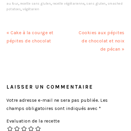
au four
,
recette sans gluten
,
recette végétarienne
,
sans gluten
,
smashed
potatoes
,
végétarien
A
A
« Cake à la courge et
Cookies aux pépites
r
r
pépites de chocolat
de chocolat et noix
t
t
de pécan »
i
i
c
c
INTERACTIONS
l
l
DU
e
e
LECTEUR
LAISSER UN COMMENTAIRE
p
s
r
u
Votre adresse e-mail ne sera pas publiée.
Les
é
i
champs obligatoires sont indiqués avec
*
c
v
Evaluation de la recette
é
a
d
n