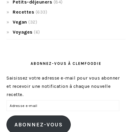
Petits-déjeuners
(84)
Recettes
(633)
Vegan
(32)
Voyages
(6)
ABONNEZ-VOUS À CLEMFOODIE
Saisissez votre adresse e-mail pour vous abonner
et recevoir une notification à chaque nouvelle
recette.
A
d
r
ABONNEZ-VOUS
e