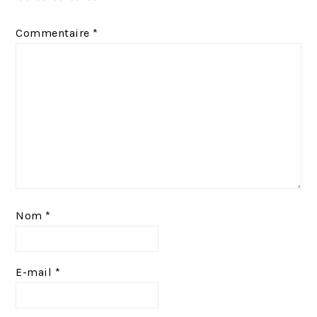
e
t
Commentaire
*
n
:
t
:
Nom
*
E-mail
*