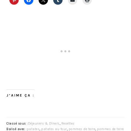
J’AIME ÇA :
Classé sous :
Déjeuners & Dîners
,
Recettes
Balisé avec :
patates
,
patates au four
,
pommes de terre
,
pommes de terre