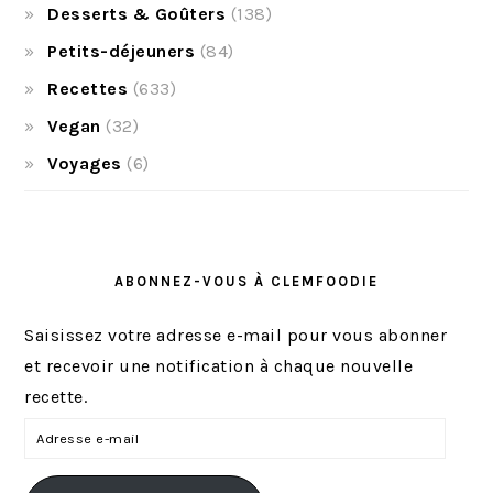
Desserts & Goûters
(138)
Petits-déjeuners
(84)
Recettes
(633)
Vegan
(32)
Voyages
(6)
ABONNEZ-VOUS À CLEMFOODIE
Saisissez votre adresse e-mail pour vous abonner
et recevoir une notification à chaque nouvelle
recette.
A
d