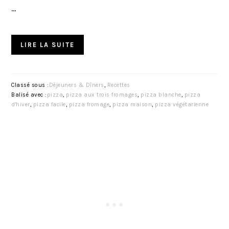
…
LIRE LA SUITE
Classé sous :
Déjeuners & Dîners
,
Recettes
Balisé avec :
pizza
,
pizza aux trois fromages
,
pizza blanche
,
pizza
d'hiver
,
pizza facile
,
pizza fromage
,
pizza maison
,
pizza végétarienne