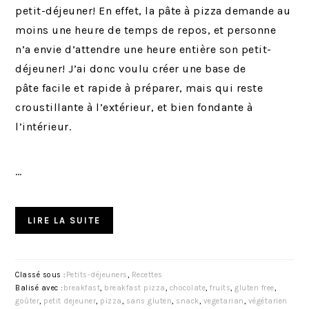
petit-déjeuner! En effet, la pâte à pizza demande au
moins une heure de temps de repos, et personne
n’a envie d’attendre une heure entière son petit-
déjeuner! J’ai donc voulu créer une base de
pâte facile et rapide à préparer, mais qui reste
croustillante à l’extérieur, et bien fondante à
l’intérieur.
…
LIRE LA SUITE
Classé sous :
Petits-déjeuners
,
Recettes
Balisé avec :
breakfast
,
breakfast pizza
,
chocolate
,
fruits
,
gluten free
,
goûter
,
petit dejeuner
,
pizza
,
sans gluten
,
snack
,
vegetarian
,
végétarien