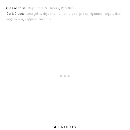
Classé sous :
Déjeuners & Dîners
,
Recettes
Balisé avec :
courgette
,
déjeuner
,
diner
,
pizza
,
pizza légumes
,
vegetarian
,
végétarien
,
veggies
,
zucchini
BARRE
LATÉRALE
A PROPOS