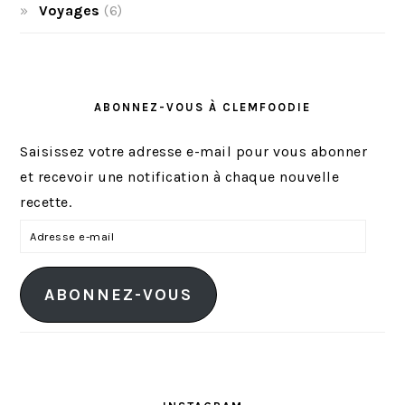
Voyages
(6)
ABONNEZ-VOUS À CLEMFOODIE
Saisissez votre adresse e-mail pour vous abonner
et recevoir une notification à chaque nouvelle
recette.
A
d
r
ABONNEZ-VOUS
e
s
s
e