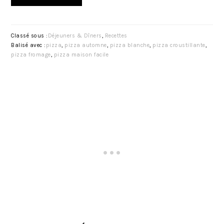
Classé sous :
Déjeuners & Dîners
,
Recettes
Balisé avec :
pizza
,
pizza automne
,
pizza blanche
,
pizza croustillante
,
pizza fromage
,
pizza maison facile