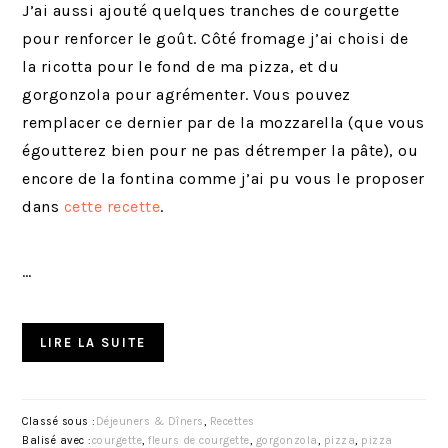
J’ai aussi ajouté quelques tranches de courgette
pour renforcer le goût. Côté fromage j’ai choisi de
la ricotta pour le fond de ma pizza, et du
gorgonzola pour agrémenter. Vous pouvez
remplacer ce dernier par de la mozzarella (que vous
égoutterez bien pour ne pas détremper la pâte), ou
encore de la fontina comme j’ai pu vous le proposer
dans
cette recette
.
…
LIRE LA SUITE
Classé sous :
Déjeuners & Dîners
,
Recettes
Balisé avec :
courgette
,
fleurs de courgette
,
gorgonzola
,
pizza
,
pizza