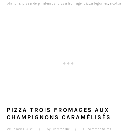
blanche
,
pizza de printemps
,
pizza fromage
,
pizza légumes
,
ricotta
PIZZA TROIS FROMAGES AUX
CHAMPIGNONS CARAMÉLISÉS
20 janvier 2021
by
Clemfoodie
13 commentaires