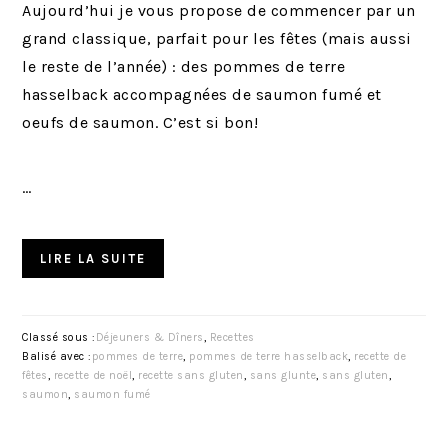
Aujourd’hui je vous propose de commencer par un
grand classique, parfait pour les fêtes (mais aussi
le reste de l’année) : des pommes de terre
hasselback accompagnées de saumon fumé et
oeufs de saumon. C’est si bon!
…
LIRE LA SUITE
Classé sous :
Déjeuners & Dîners
,
Recettes
Balisé avec :
pommes de terre
,
pommes de terre hasselback
,
recette de
fêtes
,
recette de noël
,
recette sans gluten
,
sans glunte
,
sans gluten
,
saumon
,
saumon fumé