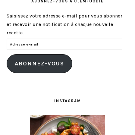
ABONNEZ-VOUS À CLEMFOODIE
Saisissez votre adresse e-mail pour vous abonner
et recevoir une notification à chaque nouvelle
recette.
A
d
r
ABONNEZ-VOUS
e
s
s
e
e
INSTAGRAM
-
m
a