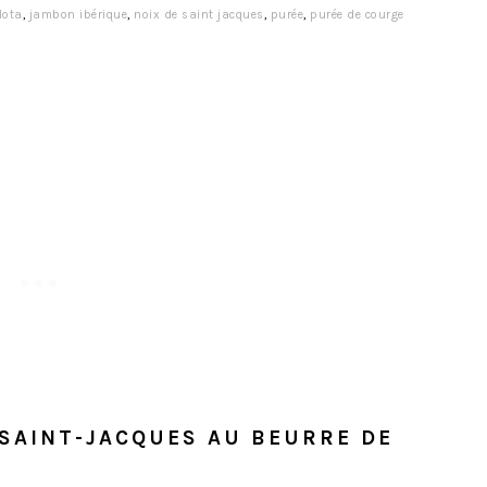
lota
,
jambon ibérique
,
noix de saint jacques
,
purée
,
purée de courge
SAINT-JACQUES AU BEURRE DE