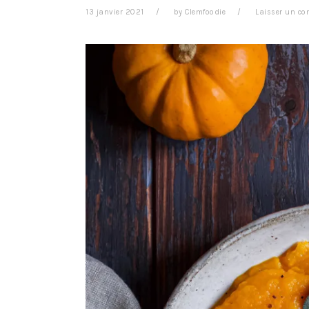
13 janvier 2021
by
Clemfoodie
Laisser un c