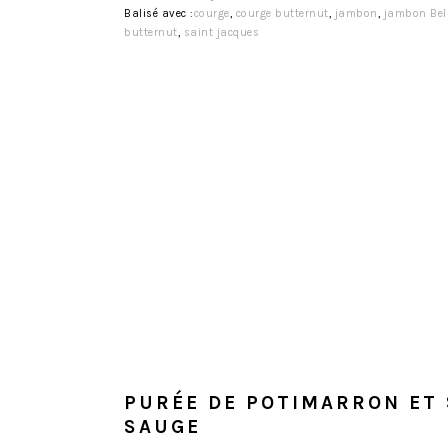
Balisé avec :
courge
,
courge butternut
,
jambon
,
jambon Bel
butternut
,
saint jacques
PURÉE DE POTIMARRON ET 
SAUGE