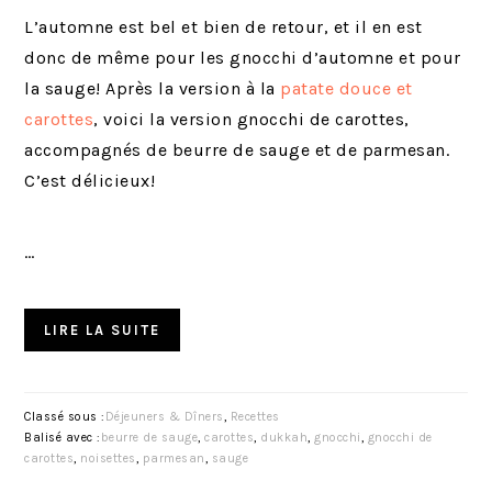
L’automne est bel et bien de retour, et il en est
donc de même pour les gnocchi d’automne et pour
la sauge! Après la version à la
patate douce et
carottes
, voici la version gnocchi de carottes,
accompagnés de beurre de sauge et de parmesan.
C’est délicieux!
…
LIRE LA SUITE
Classé sous :
Déjeuners & Dîners
,
Recettes
Balisé avec :
beurre de sauge
,
carottes
,
dukkah
,
gnocchi
,
gnocchi de
carottes
,
noisettes
,
parmesan
,
sauge