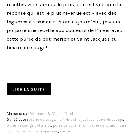
recettes vous aimiez le plus, et il est vrai que la
réponse qui est le plus revenue est « avec des
légumes de saison ». Alors aujourd’hui, je vous
propose une recette aux couleurs de l’hiver avec
cette purée de potimarron et Saint Jacques au
beurre de sauge!
…
LIRE LA SUITE
Classé sous :
Déjeuners & Dîners
,
Recettes
Balisé avec :
beurre de sauge
,
noix de saint-jacques
,
purée de courge
,
purée de courge butternut
,
purée de potimarron
,
purée de potiron
,
saint
Jacques faciles
,
saint-jacques
,
sauge