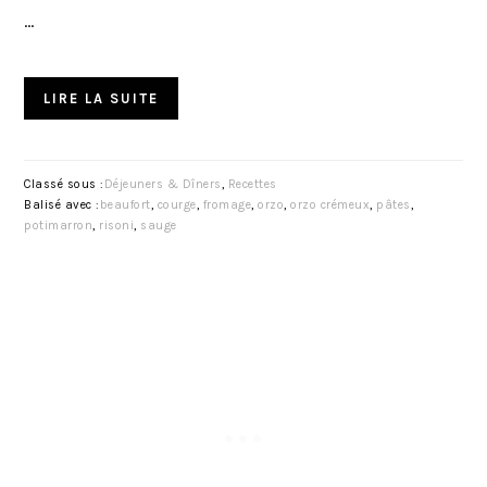
…
LIRE LA SUITE
Classé sous :
Déjeuners & Dîners
,
Recettes
Balisé avec :
beaufort
,
courge
,
fromage
,
orzo
,
orzo crémeux
,
pâtes
,
potimarron
,
risoni
,
sauge