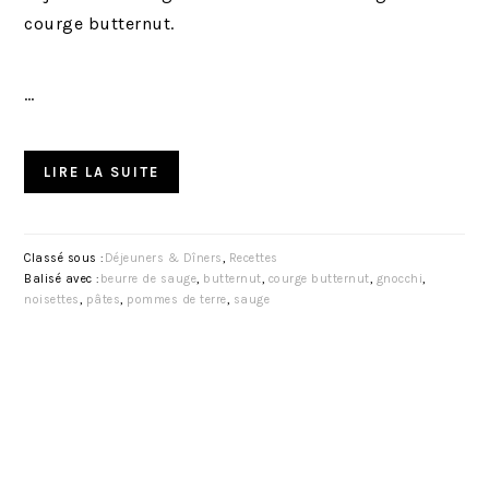
courge butternut.
…
LIRE LA SUITE
Classé sous :
Déjeuners & Dîners
,
Recettes
Balisé avec :
beurre de sauge
,
butternut
,
courge butternut
,
gnocchi
,
noisettes
,
pâtes
,
pommes de terre
,
sauge