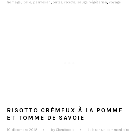
fromage
,
italie
,
parmesan
,
pâtes
,
recette
,
sauge
,
végétarien
,
voyage
RISOTTO CRÉMEUX À LA POMME
ET TOMME DE SAVOIE
10 décembre 2018
by
Clemfoodie
Laisser un commentaire