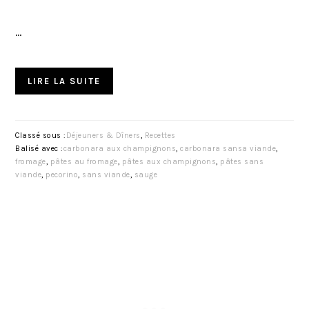
…
LIRE LA SUITE
Classé sous :
Déjeuners & Dîners
,
Recettes
Balisé avec :
carbonara aux champignons
,
carbonara sansa viande
,
fromage
,
pâtes au fromage
,
pâtes aux champignons
,
pâtes sans
viande
,
pecorino
,
sans viande
,
sauge