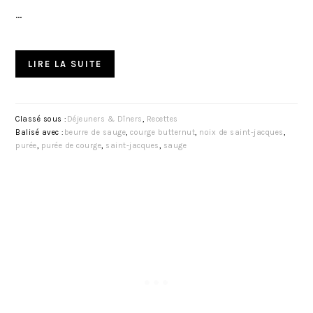
…
LIRE LA SUITE
Classé sous :
Déjeuners & Dîners
,
Recettes
Balisé avec :
beurre de sauge
,
courge butternut
,
noix de saint-jacques
,
purée
,
purée de courge
,
saint-jacques
,
sauge