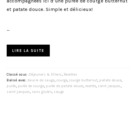
accompagnées ici d’une purée de courge butternut
et patate douce. Simple et délicieux!
…
LIRE LA SUITE
Classé sous :
Déjeuners & Dîners
,
Recettes
Balisé avec :
beurre de sauge
,
courge
,
courge butternut
,
patate douce
,
purée
,
purée de courge
,
purée de patate douce
,
recette
,
saint jacques
,
saint-jacques
,
sans gluten
,
sauge