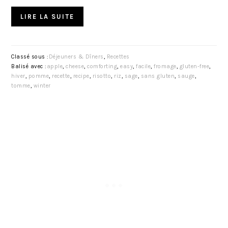
LIRE LA SUITE
Classé sous :
Déjeuners & Dîners
,
Recettes
Balisé avec :
apple
,
cheese
,
comforting
,
easy
,
facile
,
fromage
,
gluten-free
,
hiver
,
pomme
,
recette
,
recipe
,
risotto
,
riz
,
sage
,
sans gluten
,
sauge
,
tomme
,
winter