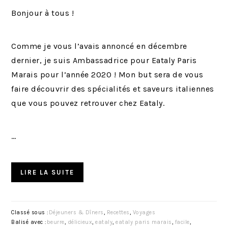
Bonjour à tous !
Comme je vous l’avais annoncé en décembre
dernier, je suis Ambassadrice pour Eataly Paris
Marais pour l’année 2020 ! Mon but sera de vous
faire découvrir des spécialités et saveurs italiennes
que vous pouvez retrouver chez Eataly.
…
LIRE LA SUITE
Classé sous :
Déjeuners & Dîners
,
Recettes
,
Voyages
Balisé avec :
beurre
,
délicieux
,
eataly
,
eataly paris marais
,
facile
,