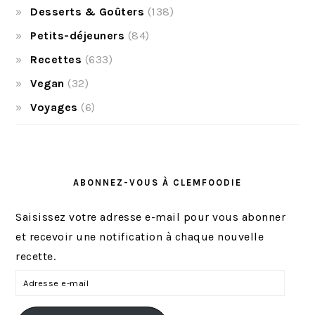
Desserts & Goûters
(138)
Petits-déjeuners
(84)
Recettes
(633)
Vegan
(32)
Voyages
(6)
ABONNEZ-VOUS À CLEMFOODIE
Saisissez votre adresse e-mail pour vous abonner
et recevoir une notification à chaque nouvelle
recette.
A
d