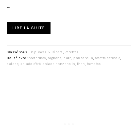
…
LIRE LA SUITE
Classé sous :
Déjeuners & Dîners
,
Recettes
Balisé avec :
nectarines
,
oignons
,
pain
,
panzanella
,
recette estivale
,
salade
,
salade d'été
,
salade panzanella
,
thon
,
tomates