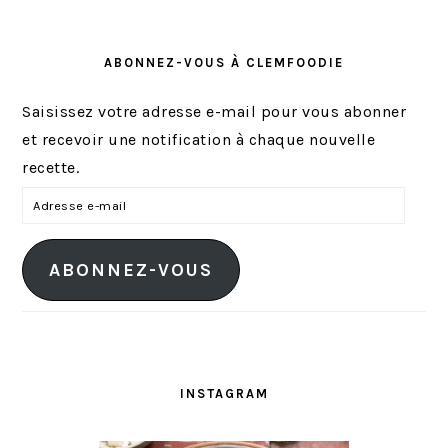
ABONNEZ-VOUS À CLEMFOODIE
Saisissez votre adresse e-mail pour vous abonner
et recevoir une notification à chaque nouvelle
recette.
A
d
r
ABONNEZ-VOUS
e
s
s
e
e
INSTAGRAM
-