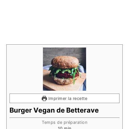
Imprimer la recette
Burger Vegan de Betterave
Temps de préparation
minutes
10
min