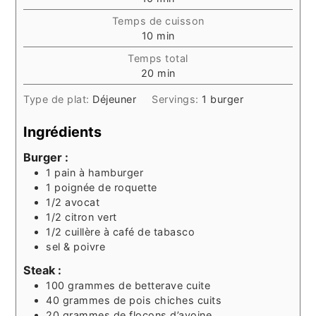
Temps de cuisson
minutes
10
min
Temps total
minutes
20
min
Type de plat:
Déjeuner
Servings:
1
burger
Ingrédients
Burger :
1
pain à hamburger
1
poignée
de roquette
1/2
avocat
1/2
citron vert
1/2
cuillère à café
de tabasco
sel & poivre
Steak :
100
grammes
de betterave cuite
40
grammes
de pois chiches cuits
20
grammes
de flocons d’avoine