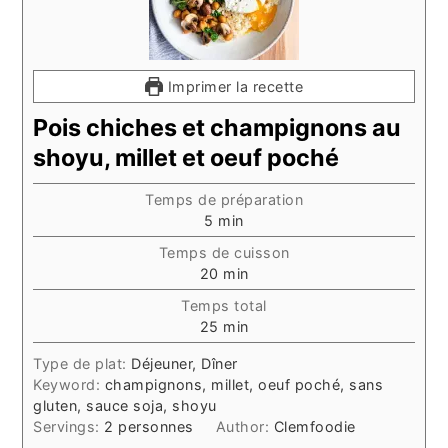
Imprimer la recette
Pois chiches et champignons au
shoyu, millet et oeuf poché
Temps de préparation
minutes
5
min
Temps de cuisson
minutes
20
min
Temps total
minutes
25
min
Type de plat:
Déjeuner, Dîner
Keyword:
champignons, millet, oeuf poché, sans
gluten, sauce soja, shoyu
Servings:
2
personnes
Author:
Clemfoodie