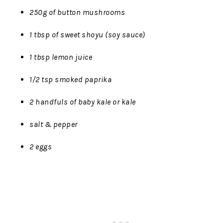
250g of button mushrooms
1 tbsp of sweet shoyu (soy sauce)
1 tbsp lemon juice
1/2 tsp smoked paprika
2 handfuls of baby kale or kale
salt & pepper
2 eggs