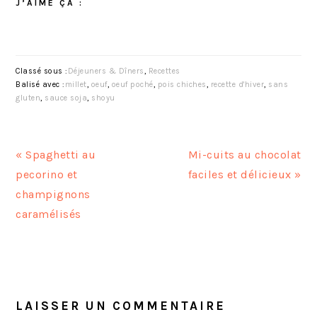
J’AIME ÇA :
Classé sous :
Déjeuners & Dîners
,
Recettes
Balisé avec :
millet
,
oeuf
,
oeuf poché
,
pois chiches
,
recette d'hiver
,
sans
gluten
,
sauce soja
,
shoyu
A
A
« Spaghetti au
Mi-cuits au chocolat
r
r
pecorino et
faciles et délicieux »
t
t
champignons
i
i
caramélisés
c
c
l
l
INTERACTIONS
e
e
DU
p
s
LECTEUR
LAISSER UN COMMENTAIRE
r
u