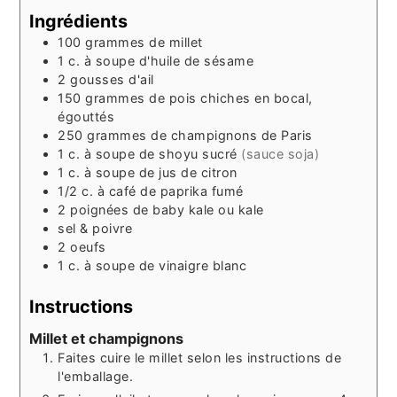
Ingrédients
100
grammes
de millet
1
c. à soupe
d'huile de sésame
2
gousses
d'ail
150
grammes
de pois chiches en bocal,
égouttés
250
grammes
de champignons de Paris
1
c. à soupe
de shoyu sucré
(sauce soja)
1
c. à soupe
de jus de citron
1/2
c. à café
de paprika fumé
2
poignées
de baby kale ou kale
sel & poivre
2
oeufs
1
c. à soupe
de vinaigre blanc
Instructions
Millet et champignons
Faites cuire le millet selon les instructions de
l'emballage.