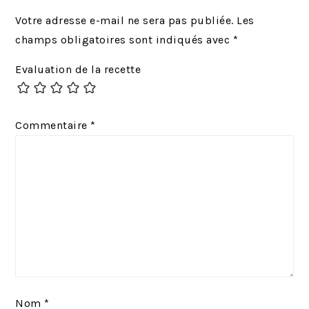
é
i
Votre adresse e-mail ne sera pas publiée.
Les
c
v
champs obligatoires sont indiqués avec
*
é
a
Evaluation de la recette
d
n
e
t
n
:
Commentaire
*
t
:
Nom
*