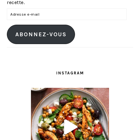
recette.
A
d
r
ABONNEZ-VOUS
e
s
s
e
e
INSTAGRAM
-
m
a
i
l