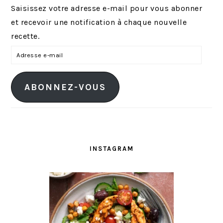
Saisissez votre adresse e-mail pour vous abonner
et recevoir une notification à chaque nouvelle
recette.
A
d
r
ABONNEZ-VOUS
e
s
s
e
e
INSTAGRAM
-
m
a
i
l