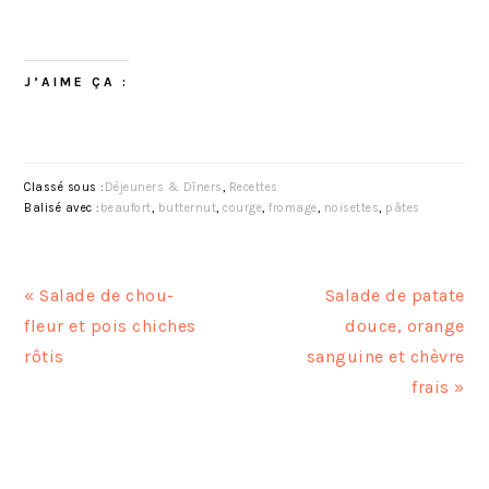
J’AIME ÇA :
Classé sous :
Déjeuners & Dîners
,
Recettes
Balisé avec :
beaufort
,
butternut
,
courge
,
fromage
,
noisettes
,
pâtes
A
A
« Salade de chou-
Salade de patate
r
r
fleur et pois chiches
douce, orange
t
t
rôtis
sanguine et chèvre
i
i
frais »
c
c
l
l
INTERACTIONS
e
e