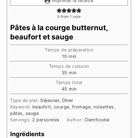
Imprimer la recette
5
from 1 vote
Pâtes à la courge butternut,
beaufort et sauge
Temps de préparation
minutes
10
min
Temps de cuisson
minutes
35
min
Temps total
minutes
45
min
Type de plat:
Déjeuner, Dîner
Keyword:
beaufort, courge, fromage, noisettes,
pâtes, sauge
Servings:
2
personnes
Author:
Clemfoodie
Ingrédients