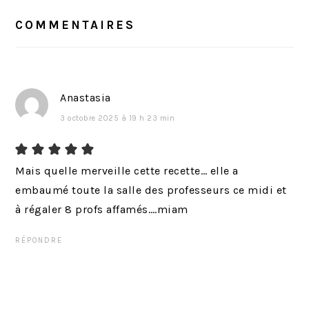
DU
p
s
LECTEUR
COMMENTAIRES
r
u
é
i
c
v
é
a
Anastasia
d
n
3 octobre 2025 à 19 h 23 min
e
t
n
:
t
Mais quelle merveille cette recette… elle a
:
embaumé toute la salle des professeurs ce midi et
à régaler 8 profs affamés….miam
RÉPONDRE