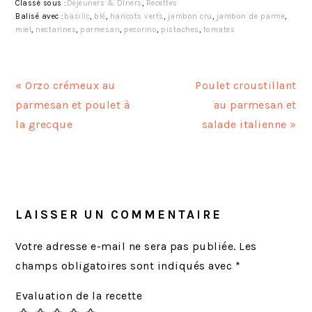
Classé sous :
Déjeuners & Dîners
,
Recettes
Balisé avec :
basilic
,
blé
,
haricots verts
,
jambon cru
,
jambon de parme
,
miel
,
nectarines
,
parmesan
,
pecorino
,
pistaches
,
tomates
A
A
« Orzo crémeux au
Poulet croustillant
r
r
parmesan et poulet à
au parmesan et
t
t
la grecque
salade italienne »
i
i
c
c
INTERACTIONS
l
l
DU
e
e
LECTEUR
LAISSER UN COMMENTAIRE
p
s
r
u
Votre adresse e-mail ne sera pas publiée.
Les
é
i
champs obligatoires sont indiqués avec
*
c
v
Evaluation de la recette
é
a