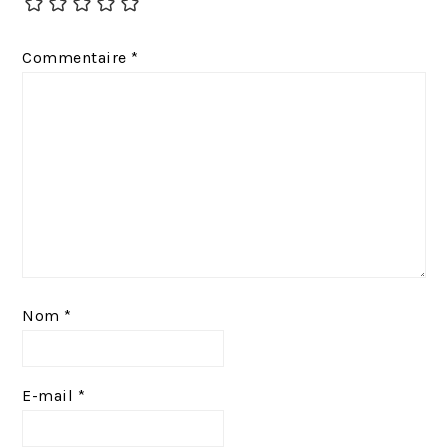
d
n
e
t
Commentaire
*
n
:
t
:
Nom
*
E-mail
*