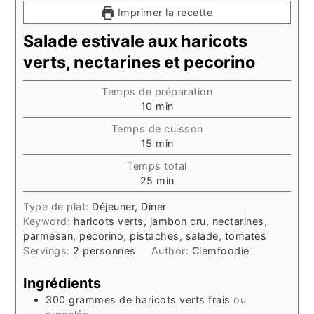
Imprimer la recette
Salade estivale aux haricots
verts, nectarines et pecorino
Temps de préparation
minutes
10
min
Temps de cuisson
minutes
15
min
Temps total
minutes
25
min
Type de plat:
Déjeuner, Dîner
Keyword:
haricots verts, jambon cru, nectarines,
parmesan, pecorino, pistaches, salade, tomates
Servings:
2
personnes
Author:
Clemfoodie
Ingrédients
300
grammes
de haricots verts frais
ou