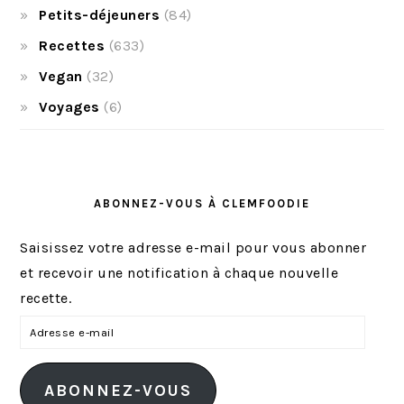
Petits-déjeuners
(84)
Recettes
(633)
Vegan
(32)
Voyages
(6)
ABONNEZ-VOUS À CLEMFOODIE
Saisissez votre adresse e-mail pour vous abonner
et recevoir une notification à chaque nouvelle
recette.
A
d
r
ABONNEZ-VOUS
e