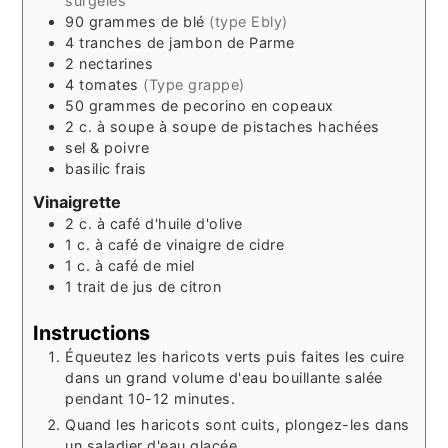
surgelés
90
grammes
de blé
(type Ebly)
4
tranches
de jambon de Parme
2
nectarines
4
tomates
(Type grappe)
50
grammes
de pecorino en copeaux
2
c. à soupe
à soupe de pistaches hachées
sel & poivre
basilic frais
Vinaigrette
2
c. à café
d'huile d'olive
1
c. à café
de vinaigre de cidre
1
c. à café
de miel
1
trait
de jus de citron
Instructions
Équeutez les haricots verts puis faites les cuire
dans un grand volume d'eau bouillante salée
pendant 10-12 minutes.
Quand les haricots sont cuits, plongez-les dans
un saladier d'eau glacée.