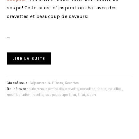
soupe! Celle-ci est d’inspiration thaï avec des
crevettes et beaucoup de saveurs!
…
LIRE LA SUITE
Classé sous :
Déjeuners & Dîners
,
Recettes
Balisé avec :
automne
,
clemfoodie
,
crevette
,
crevettes
,
facile
,
nouilles
,
nouilles udon
,
recette
,
soupe
,
soupe thaï
,
thaï
,
udon