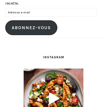
recette.
A
d
r
ABONNEZ-VOUS
e
s
s
e
e
INSTAGRAM
-
m
a
i
l