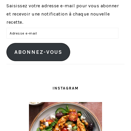
Saisissez votre adresse e-mail pour vous abonner
et recevoir une notification à chaque nouvelle
recette.
A
d
r
ABONNEZ-VOUS
e
s
s
e
e
INSTAGRAM
-
m
a
i
l