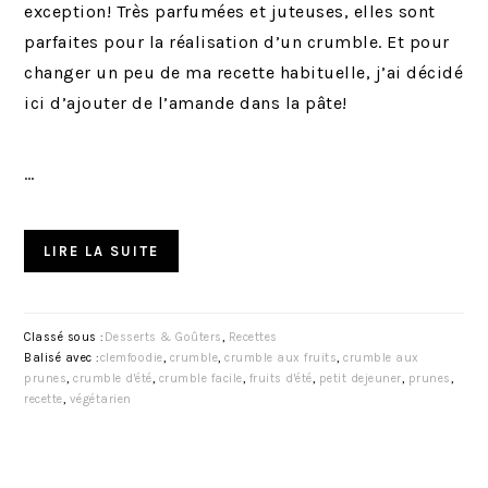
exception! Très parfumées et juteuses, elles sont
parfaites pour la réalisation d’un crumble. Et pour
changer un peu de ma recette habituelle, j’ai décidé
ici d’ajouter de l’amande dans la pâte!
…
LIRE LA SUITE
Classé sous :
Desserts & Goûters
,
Recettes
Balisé avec :
clemfoodie
,
crumble
,
crumble aux fruits
,
crumble aux
prunes
,
crumble d'été
,
crumble facile
,
fruits d'été
,
petit dejeuner
,
prunes
,
recette
,
végétarien