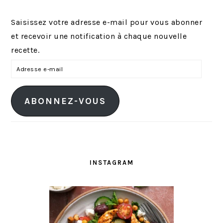
Saisissez votre adresse e-mail pour vous abonner
et recevoir une notification à chaque nouvelle
recette.
A
d
r
ABONNEZ-VOUS
e
s
s
e
e
INSTAGRAM
-
m
a
i