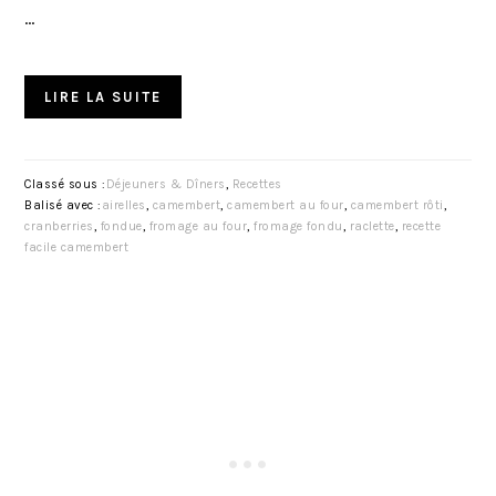
…
LIRE LA SUITE
Classé sous :
Déjeuners & Dîners
,
Recettes
Balisé avec :
airelles
,
camembert
,
camembert au four
,
camembert rôti
,
cranberries
,
fondue
,
fromage au four
,
fromage fondu
,
raclette
,
recette
facile camembert