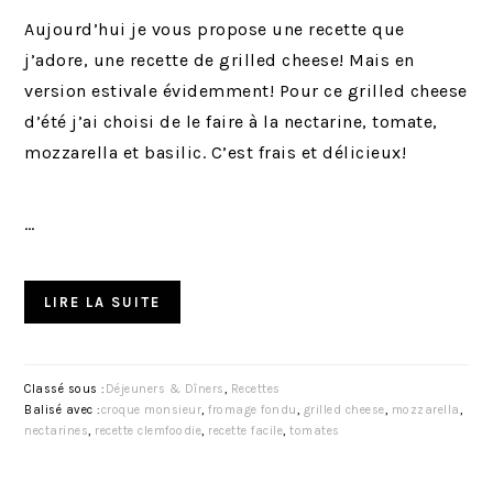
Aujourd’hui je vous propose une recette que
j’adore, une recette de grilled cheese! Mais en
version estivale évidemment! Pour ce grilled cheese
d’été j’ai choisi de le faire à la nectarine, tomate,
mozzarella et basilic. C’est frais et délicieux!
…
LIRE LA SUITE
Classé sous :
Déjeuners & Dîners
,
Recettes
Balisé avec :
croque monsieur
,
fromage fondu
,
grilled cheese
,
mozzarella
,
nectarines
,
recette clemfoodie
,
recette facile
,
tomates