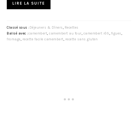
LIRE LA SUITE
Classé sous :
Déjeuners & Dîners
,
Recettes
Balisé avec :
camembert
,
camembert au four
,
camembert rôti
,
figues
,
fromage
,
recette facile camembert
,
recette sans gluten