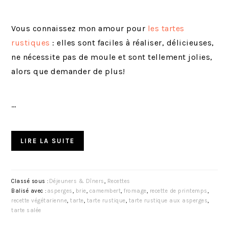
Vous connaissez mon amour pour
les tartes
rustiques
: elles sont faciles à réaliser, délicieuses,
ne nécessite pas de moule et sont tellement jolies,
alors que demander de plus!
…
LIRE LA SUITE
Classé sous :
Déjeuners & Dîners
,
Recettes
Balisé avec :
asperges
,
brie
,
camembert
,
fromage
,
recette de printemps
,
recette végétarienne
,
tarte
,
tarte rustique
,
tarte rustique aux asperges
,
tarte salée