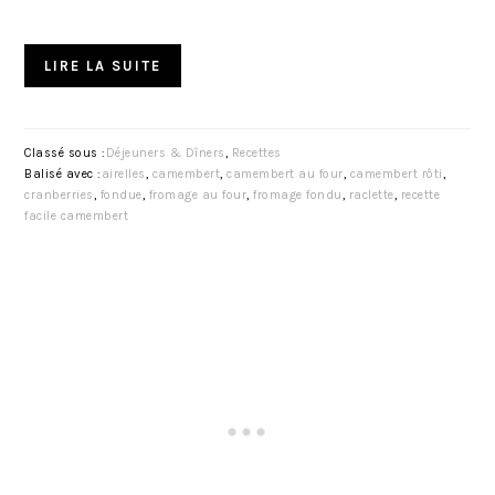
LIRE LA SUITE
Classé sous :
Déjeuners & Dîners
,
Recettes
Balisé avec :
airelles
,
camembert
,
camembert au four
,
camembert rôti
,
cranberries
,
fondue
,
fromage au four
,
fromage fondu
,
raclette
,
recette
facile camembert