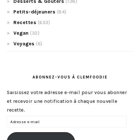
Desserts & Goûters
(138)
Petits-déjeuners
(84)
Recettes
(633)
Vegan
(32)
Voyages
(6)
ABONNEZ-VOUS À CLEMFOODIE
Saisissez votre adresse e-mail pour vous abonner
et recevoir une notification à chaque nouvelle
recette.
A
d
r