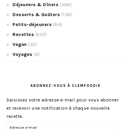
Déjeuners & Dîners
(486)
Desserts & Goûters
(138)
Petits-déjeuners
(84)
Recettes
(633)
Vegan
(32)
Voyages
(6)
ABONNEZ-VOUS À CLEMFOODIE
Saisissez votre adresse e-mail pour vous abonner
et recevoir une notification à chaque nouvelle
recette.
A