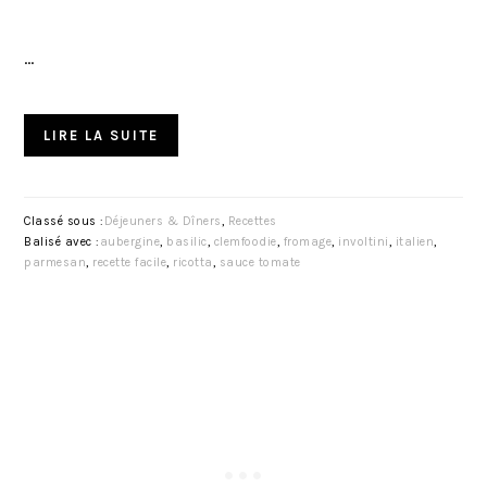
…
LIRE LA SUITE
Classé sous :
Déjeuners & Dîners
,
Recettes
Balisé avec :
aubergine
,
basilic
,
clemfoodie
,
fromage
,
involtini
,
italien
,
parmesan
,
recette facile
,
ricotta
,
sauce tomate