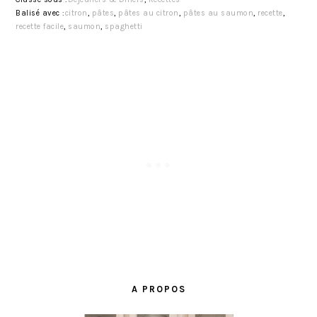
Balisé avec :
citron
,
pâtes
,
pâtes au citron
,
pâtes au saumon
,
recette
,
recette facile
,
saumon
,
spaghetti
BARRE
LATÉRALE
A PROPOS
PRINCIPALE