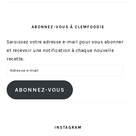
ABONNEZ-VOUS À CLEMFOODIE
Saisissez votre adresse e-mail pour vous abonner
et recevoir une notification à chaque nouvelle
recette.
A
d
r
ABONNEZ-VOUS
e
s
s
e
e
INSTAGRAM