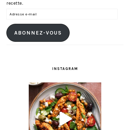
recette.
A
d
r
ABONNEZ-VOUS
e
s
s
e
e
INSTAGRAM
-
m
a
i
l