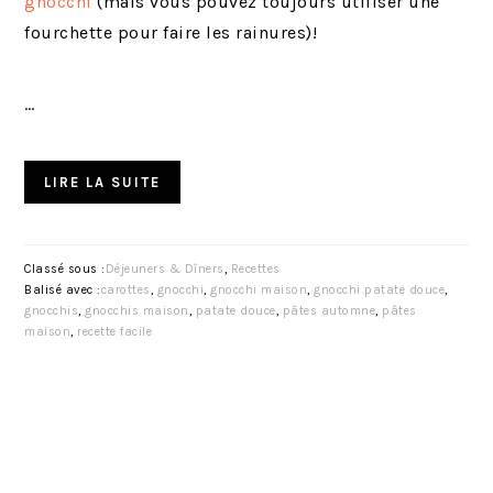
gnocchi
(mais vous pouvez toujours utiliser une
fourchette pour faire les rainures)!
…
LIRE LA SUITE
Classé sous :
Déjeuners & Dîners
,
Recettes
Balisé avec :
carottes
,
gnocchi
,
gnocchi maison
,
gnocchi patate douce
,
gnocchis
,
gnocchis maison
,
patate douce
,
pâtes automne
,
pâtes
maison
,
recette facile