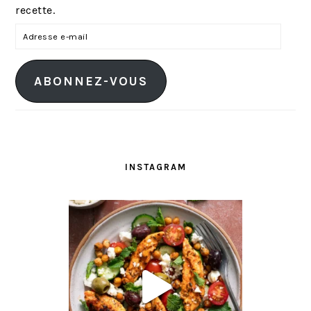
recette.
A
d
r
ABONNEZ-VOUS
e
s
s
e
e
INSTAGRAM
-
m
a
i
l