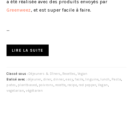
a été réalisée avec des produits envoyés par
Greenweez
, et est super facile à faire.
…
LIRE LA SUITE
Classé sous :
Déjeuners & Dîners
,
Recettes
,
Vegan
Balisé avec :
déjeuner
,
diner
,
dinner
,
easy
,
facile
,
linguine
,
lunch
,
Pasta
,
pates
,
plantbased
,
poivrons
,
recette
,
recipe
,
red pepper
,
Vegan
,
vegetarian
,
végétarien