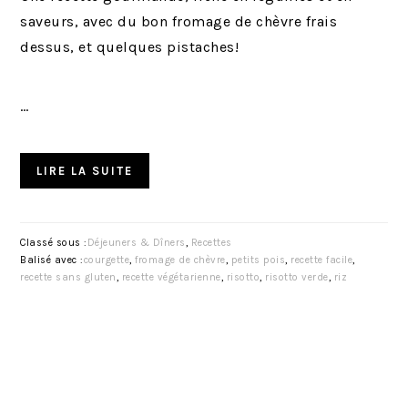
saveurs, avec du bon fromage de chèvre frais
dessus, et quelques pistaches!
…
LIRE LA SUITE
Classé sous :
Déjeuners & Dîners
,
Recettes
Balisé avec :
courgette
,
fromage de chèvre
,
petits pois
,
recette facile
,
recette sans gluten
,
recette végétarienne
,
risotto
,
risotto verde
,
riz