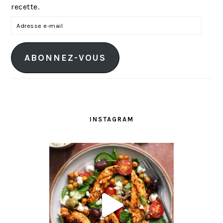
recette.
A
d
r
ABONNEZ-VOUS
e
s
s
e
e
INSTAGRAM
-
m
a
i
l