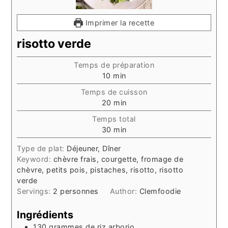
Imprimer la recette
risotto verde
Temps de préparation
minutes
10
min
Temps de cuisson
minutes
20
min
Temps total
minutes
30
min
Type de plat:
Déjeuner, Dîner
Keyword:
chèvre frais, courgette, fromage de
chèvre, petits pois, pistaches, risotto, risotto
verde
Servings:
2
personnes
Author:
Clemfoodie
Ingrédients
130
grammes
de riz arborio