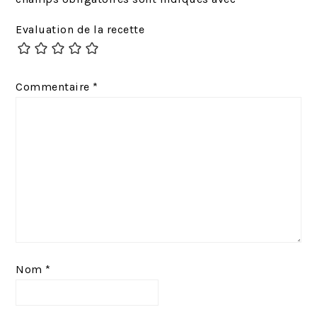
c
v
Evaluation de la recette
é
a
d
n
e
t
Commentaire
*
n
:
t
:
Nom
*