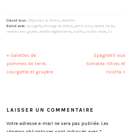
Classé sous :
Déjeuners & Dîners
,
Recettes
Balisé avec :
courgette
,
fromage de chèvre
,
petits pois
,
recette facile
,
recette sans gluten
,
recette végétarienne
,
risotto
,
risotto verde
,
riz
A
A
« Galettes de
Spaghetti aux
r
r
pommes de terre,
tomates rôties et
t
t
courgette et gruyère
ricotta »
i
i
c
c
INTERACTIONS
l
l
DU
e
e
LECTEUR
LAISSER UN COMMENTAIRE
p
s
r
u
Votre adresse e-mail ne sera pas publiée.
Les
é
i
champs obligatoires sont indiqués avec
*