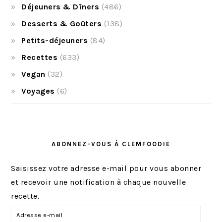
Déjeuners & Dîners
(486)
Desserts & Goûters
(138)
Petits-déjeuners
(84)
Recettes
(633)
Vegan
(32)
Voyages
(6)
ABONNEZ-VOUS À CLEMFOODIE
Saisissez votre adresse e-mail pour vous abonner
et recevoir une notification à chaque nouvelle
recette.
A