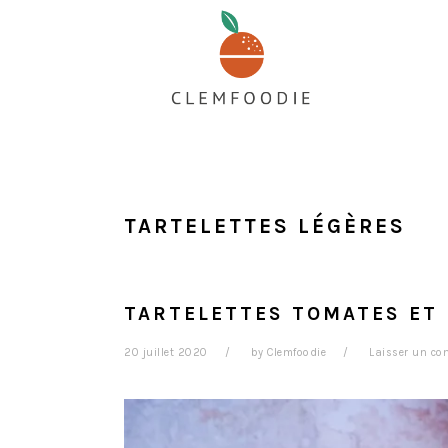
Passer
Passer
Passer
au
à
au
contenu
la
pied
principal
barre
de
latérale
page
principale
TARTELETTES LÉGÈRES
TARTELETTES TOMATES ET 
20 juillet 2020
by
Clemfoodie
Laisser un co