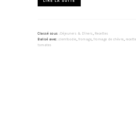
LIRE LA SUITE
Classé sous :
Déjeuners & Dîners
,
Recettes
Balisé avec :
clemfoodie
,
fromage
,
fromage de chèvre
,
recette
tomates