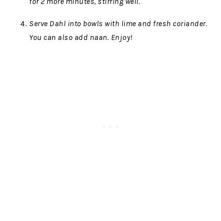
for 2 more minutes, stirring well.
Serve
Dahl
into bowls with lime and fresh coriander.
You can also add
naan. Enjoy!