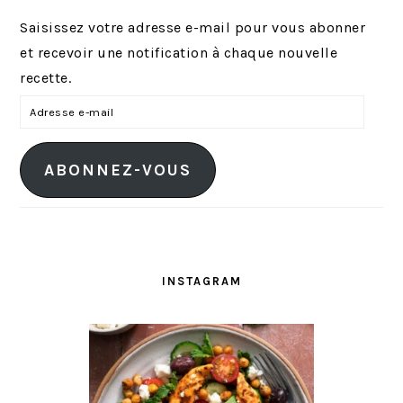
Saisissez votre adresse e-mail pour vous abonner
et recevoir une notification à chaque nouvelle
recette.
A
d
r
ABONNEZ-VOUS
e
s
s
e
e
INSTAGRAM
-
m
a
i