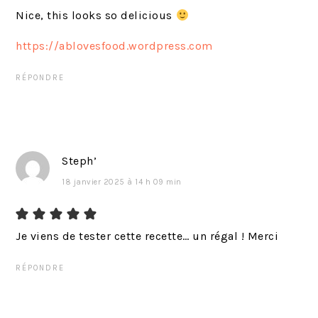
a
Nice, this looks so delicious
n
https://ablovesfood.wordpress.com
t
:
RÉPONDRE
Steph’
18 janvier 2025 à 14 h 09 min
Je viens de tester cette recette… un régal ! Merci
RÉPONDRE