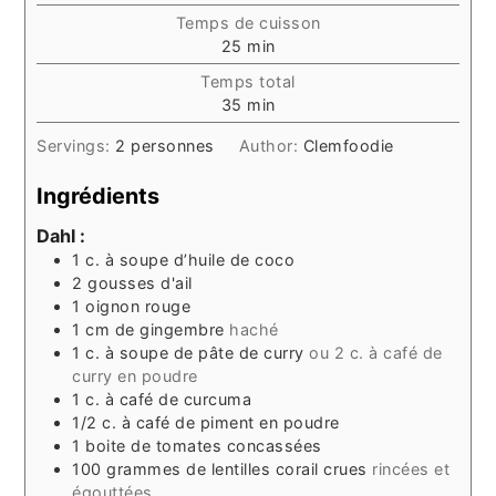
Temps de cuisson
minutes
25
min
Temps total
minutes
35
min
Servings:
2
personnes
Author:
Clemfoodie
Ingrédients
Dahl :
1
c. à soupe
d’huile de coco
2
gousses d'ail
1
oignon rouge
1
cm
de gingembre
haché
1
c. à soupe
de pâte de curry
ou 2 c. à café de
curry en poudre
1
c. à café
de curcuma
1/2
c. à café
de piment en poudre
1
boite de tomates concassées
100
grammes
de lentilles corail crues
rincées et
égouttées