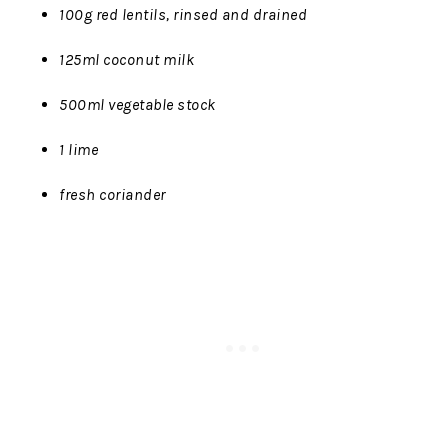
100g red lentils, rinsed and drained
125ml coconut milk
500ml vegetable stock
1 lime
fresh coriander