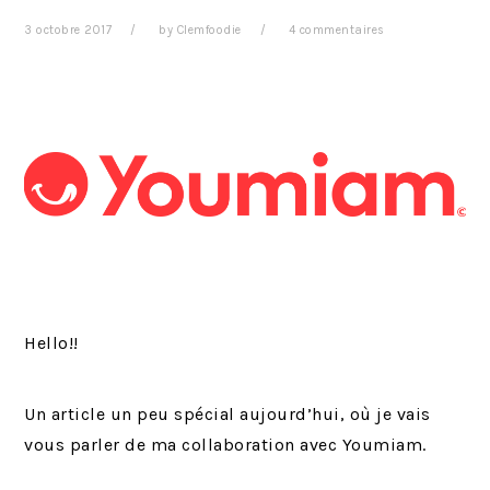
r
t
g
3 octobre 2017
by
Clemfoodie
4 commentaires
i
é
e
n
r
c
a
i
l
p
e
a
p
l
r
i
n
c
Hello!!
i
p
a
Un article un peu spécial aujourd’hui, où je vais
l
vous parler de ma collaboration avec Youmiam.
e