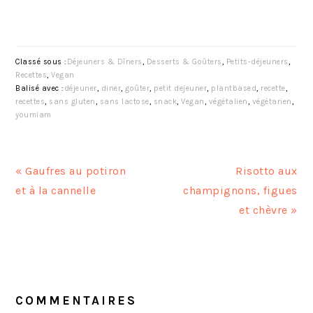
Classé sous :
Déjeuners & Dîners
,
Desserts & Goûters
,
Petits-déjeuners
,
Recettes
,
Vegan
Balisé avec :
déjeuner
,
diner
,
goûter
,
petit dejeuner
,
plantbased
,
recette
,
recettes
,
sans gluten
,
sans lactose
,
snack
,
Vegan
,
végétalien
,
végétarien
,
youmiam
A
A
« Gaufres au potiron
Risotto aux
r
r
et à la cannelle
champignons, figues
t
t
et chèvre »
i
i
c
c
INTERACTIONS
l
l
DU
e
e
LECTEUR
COMMENTAIRES
p
s