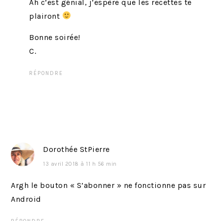
Ah c’est génial, j’espère que les recettes te
plairont
Bonne soirée!
C.
RÉPONDRE
Dorothée StPierre
13 avril 2018 à 11 h 56 min
Argh le bouton « S’abonner » ne fonctionne pas sur
Android