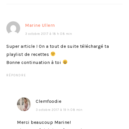
r
u
é
i
c
v
Marine Ullern
é
a
3 octobre 2017 à 18 h 08 min
d
n
e
t
Super article ! On a tout de suite téléchargé ta
n
:
playlist de recettes
t
Bonne continuation à toi
:
RÉPONDRE
Clemfoodie
3 octobre 2017 à 19 h 08 min
Merci beaucoup Marine!