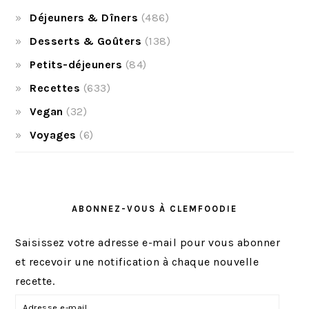
Déjeuners & Dîners
(486)
Desserts & Goûters
(138)
Petits-déjeuners
(84)
Recettes
(633)
Vegan
(32)
Voyages
(6)
ABONNEZ-VOUS À CLEMFOODIE
Saisissez votre adresse e-mail pour vous abonner
et recevoir une notification à chaque nouvelle
recette.
A