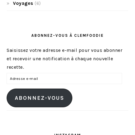
Voyages
(6)
ABONNEZ-VOUS À CLEMFOODIE
Saisissez votre adresse e-mail pour vous abonner
et recevoir une notification à chaque nouvelle
recette.
A
d
r
ABONNEZ-VOUS
e
s
s
e