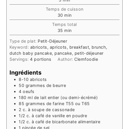
Temps de cuisson
minutes
30
min
Temps total
minutes
35
min
Type de plat:
Petit-Déjeuner
Keyword:
abricots, apricots, breakfast, brunch,
dutch baby pancake, pancake, petit-déjeuner
Servings:
4
portions
Author:
Clemfoodie
Ingrédients
8-10
abricots
50
grammes
de beurre
4
oeufs
180
ml
de lait entier (ou demi-écrémé)
85
grammes
de farine T55 ou T65
2
c. à soupe
de cassonade
1/2
c. à café
de vanille en poudre
1/2
c. à café
de bicarbonate alimentaire
1
pincée
de sel