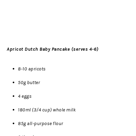
Apricot Dutch Baby Pancake (serves 4-6)
8-10 apricots
50g butter
4 eggs
180ml (3/4 cup) whole milk
85g all-purpose flour