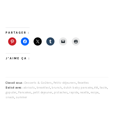
PARTAGER :
J’AIME ÇA :
Classé sous :
Desserts & Goûters
,
Petits-déjeuners
,
Recettes
Balisé avec :
abricots
,
breakfast
,
brunch
,
dutch baby pancake
,
été
,
facile
,
goputer
,
Pancakes
,
petit dejeuner
,
pistaches
,
rapide
,
recette
,
recipe
,
snack
,
summer