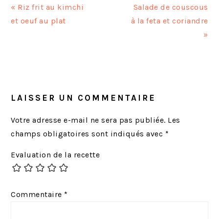
A
A
« Riz frit au kimchi
Salade de couscous
r
r
et oeuf au plat
à la feta et coriandre
t
t
»
i
i
c
c
INTERACTIONS
l
l
DU
e
e
LECTEUR
LAISSER UN COMMENTAIRE
p
s
r
u
Votre adresse e-mail ne sera pas publiée.
Les
é
i
champs obligatoires sont indiqués avec
*
c
v
Evaluation de la recette
é
a
d
n
e
t
Commentaire
*
n
:
t