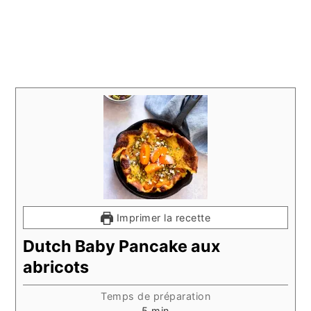
Imprimer la recette
Dutch Baby Pancake aux
abricots
Temps de préparation
minutes
5
min