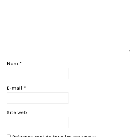
:
Nom
*
E-mail
*
Site web
Prévenez-moi de tous les nouveaux