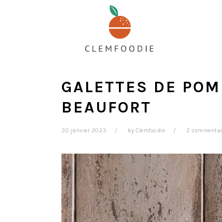
Passer
Passer
Passer
au
à
au
contenu
la
pied
principal
barre
de
latérale
page
principale
GALETTES DE POM
BEAUFORT
30 janvier 2023
by
Clemfoodie
2 commentai