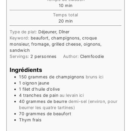
minutes
10
min
Temps total
minutes
20
min
Type de plat:
Déjeuner, Dîner
Keyword:
beaufort, champignons, croque
monsieur, fromage, grilled cheese, oignons,
sandwich
Servings:
2
personnes
Author:
Clemfoodie
Ingrédients
150
grammes
de champignons
bruns ici
1
oignon jaune
1
filet
d’huile d’olive
4
tranches
de pain
au levain ici
40
grammes
de beurre
demi-sel (environ, pour
beurrer les quatre tartines)
70
grammes
de beaufort
Thym frais