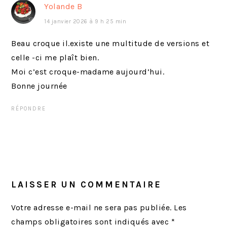
c
v
Yolande B
é
a
14 janvier 2026 à 9 h 25 min
d
n
e
t
Beau croque il.existe une multitude de versions et
n
:
celle -ci me plaît bien.
t
Moi c’est croque-madame aujourd’hui.
:
Bonne journée
RÉPONDRE
LAISSER UN COMMENTAIRE
Votre adresse e-mail ne sera pas publiée.
Les
champs obligatoires sont indiqués avec
*