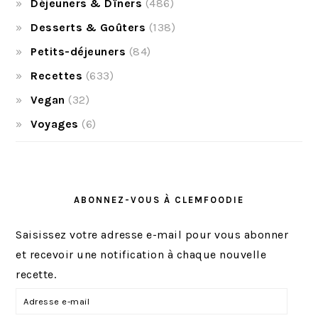
Déjeuners & Dîners
(486)
Desserts & Goûters
(138)
Petits-déjeuners
(84)
Recettes
(633)
Vegan
(32)
Voyages
(6)
ABONNEZ-VOUS À CLEMFOODIE
Saisissez votre adresse e-mail pour vous abonner
et recevoir une notification à chaque nouvelle
recette.
A
d