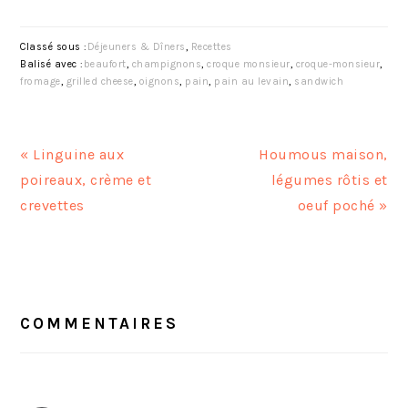
Classé sous :
Déjeuners & Dîners
,
Recettes
Balisé avec :
beaufort
,
champignons
,
croque monsieur
,
croque-monsieur
,
fromage
,
grilled cheese
,
oignons
,
pain
,
pain au levain
,
sandwich
A
A
« Linguine aux
Houmous maison,
r
r
poireaux, crème et
légumes rôtis et
t
t
crevettes
oeuf poché »
i
i
c
c
INTERACTIONS
l
l
DU
e
e
LECTEUR
COMMENTAIRES
p
s
r
u
é
i