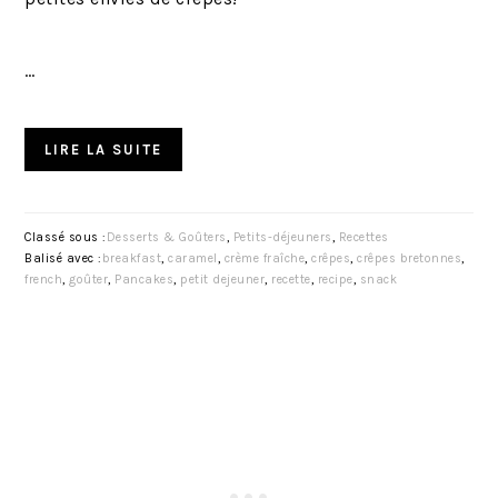
…
LIRE LA SUITE
Classé sous :
Desserts & Goûters
,
Petits-déjeuners
,
Recettes
Balisé avec :
breakfast
,
caramel
,
crème fraîche
,
crêpes
,
crêpes bretonnes
,
french
,
goûter
,
Pancakes
,
petit dejeuner
,
recette
,
recipe
,
snack