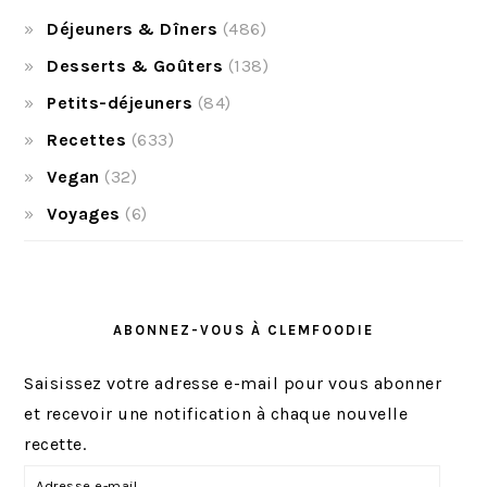
Déjeuners & Dîners
(486)
Desserts & Goûters
(138)
Petits-déjeuners
(84)
Recettes
(633)
Vegan
(32)
Voyages
(6)
ABONNEZ-VOUS À CLEMFOODIE
Saisissez votre adresse e-mail pour vous abonner
et recevoir une notification à chaque nouvelle
recette.
A