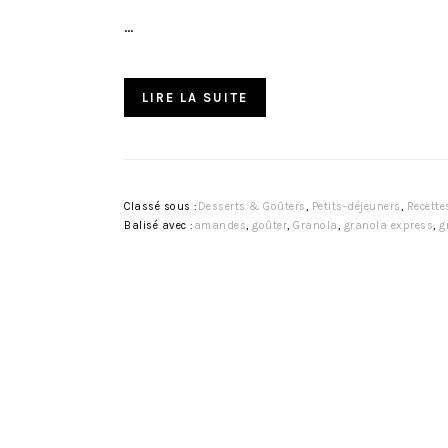
…
LIRE LA SUITE
Classé sous :
Desserts & Goûters
,
Petits-déjeuners
,
Recette
Balisé avec :
amandes
,
goûter
,
Granola
,
granola express
,
g