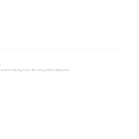
s
ranola facile
,
noix de coco
,
petit-déjeuner