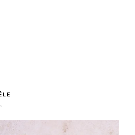
ÊLE
es