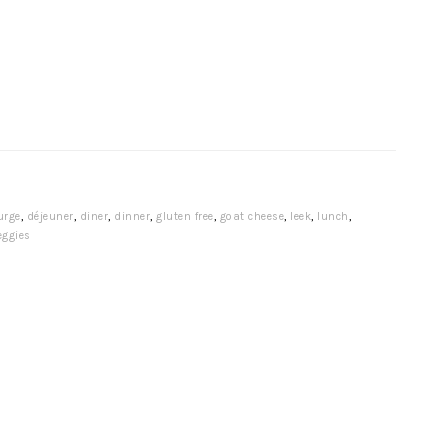
urge
,
déjeuner
,
diner
,
dinner
,
gluten free
,
goat cheese
,
leek
,
lunch
,
eggies