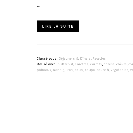
…
LIRE LA SUITE
Classé sous :
Déjeuners & Dîners
,
Recettes
Balisé avec :
butternut
,
carottes
,
carrots
,
cheese
,
chèvre
,
co
poireaux
,
sans gluten
,
soup
,
soupe
,
squash
,
vegetables
,
v