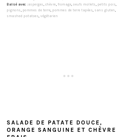
Balisé avec :
asperges
,
chèvre
,
fromage
,
oeufs mollets
,
petits pois
,
pignons
,
pommes de terre
,
pommes de terre tapées
,
sans gluten
,
smashed potatoes
,
végétarien
SALADE DE PATATE DOUCE,
ORANGE SANGUINE ET CHÈVRE