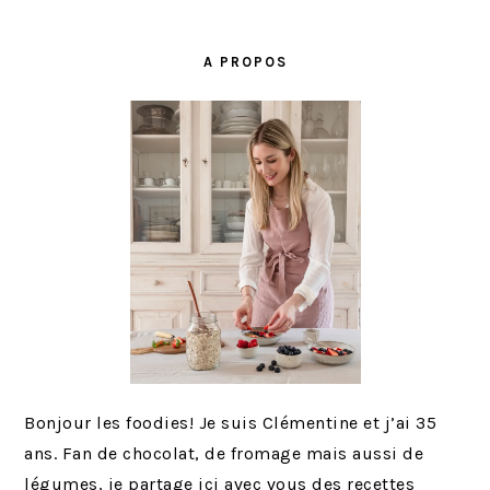
G
G
L
BARRE
E
E
E
LATÉRALE
R
A PROPOS
PRINCIPALE
À
L
A
Bonjour les foodies! Je suis Clémentine et j’ai 35
ans. Fan de chocolat, de fromage mais aussi de
légumes, je partage ici avec vous des recettes