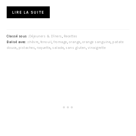
LIRE LA SUITE
Classé sous :
Déjeuners & Dîners
,
Recettes
Balisé avec :
chèvre
,
fenouil
,
fromage
,
orange
,
orange sanguine
,
patate
douce
,
pistaches
,
roquette
,
salade
,
sans gluten
,
vinaigrette