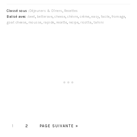
Classé sous :
Déjeuners & Dîners
,
Recettes
Balisé avec :
beet
,
betterave
,
cheese
,
chèvre
,
crème
,
easy
,
facile
,
fromage
,
goat cheese
,
mousse
,
rapide
,
recette
,
recipe
,
ricotta
,
tahini
P
P
A
1
2
PAGE SUIVANTE »
A
A
L