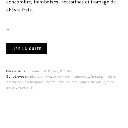
concombre, framboises, nectarines et fromage de
chèvre frais.
…
LIRE LA SUITE
Classé sous :
Déjeuners & Dîners
,
Recettes
Balisé avec :
canicule
,
chèvre
,
concombre
,
framboises
,
fromage
,
melon
,
nectarines
,
nectavignes
,
recette facile
,
salade
,
salade fraîcheur
,
sans
gluten
,
végétarien