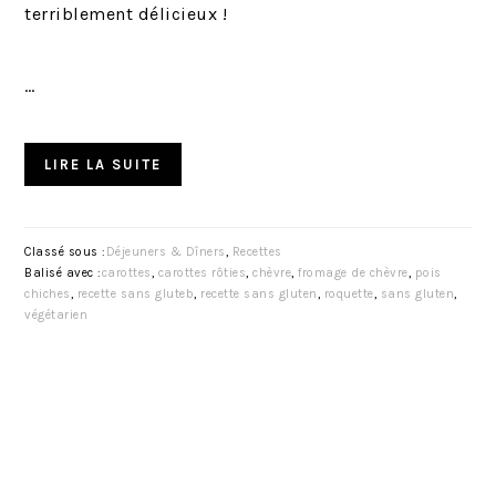
terriblement délicieux !
…
LIRE LA SUITE
Classé sous :
Déjeuners & Dîners
,
Recettes
Balisé avec :
carottes
,
carottes rôties
,
chèvre
,
fromage de chèvre
,
pois
chiches
,
recette sans gluteb
,
recette sans gluten
,
roquette
,
sans gluten
,
végétarien