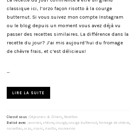
classique ici, l’orzo façon risotto à la courge
butternut. Si vous suivez mon compte Instagram
ou le blog depuis un moment vous avez déjà vu
passer des recettes similaires. La différence dans la
recette du jour? J’ai mis aujourd’hui du fromage
de chèvre frais, et c’est délicieux!
…
LIRE LA SUITE
Classé sous :
Déjeuners & Dîners
,
Recettes
Balisé avec :
avoines
,
chèvre
,
courge
,
courge butternut
,
fromage de chèvre
,
noisettes
,
orzo
,
risoni
,
risotto
,
rosmarino