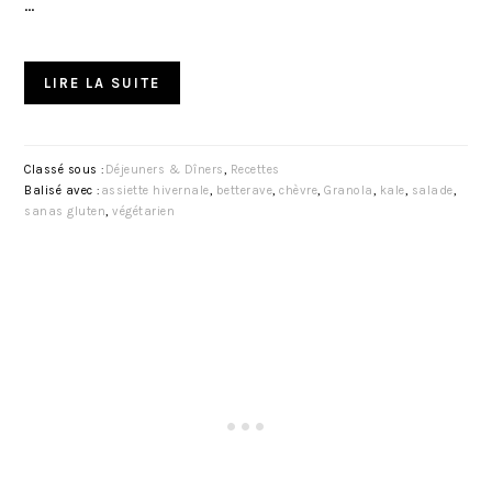
…
LIRE LA SUITE
Classé sous :
Déjeuners & Dîners
,
Recettes
Balisé avec :
assiette hivernale
,
betterave
,
chèvre
,
Granola
,
kale
,
salade
,
sanas gluten
,
végétarien