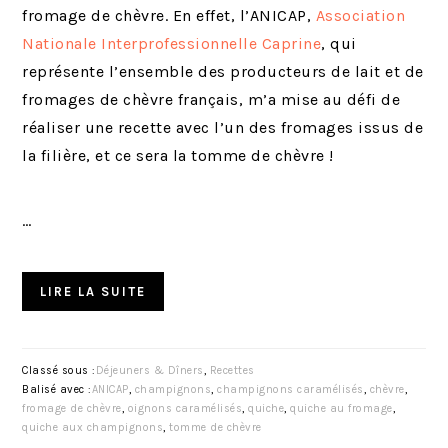
fromage de chèvre. En effet, l’ANICAP,
Association
Nationale Interprofessionnelle Caprine
, qui
représente l’ensemble des producteurs de lait et de
fromages de chèvre français, m’a mise au défi de
réaliser une recette avec l’un des fromages issus de
la filière, et ce sera la tomme de chèvre !
…
LIRE LA SUITE
Classé sous :
Déjeuners & Dîners
,
Recettes
Balisé avec :
ANICAP
,
champignons
,
champignons caramélisés
,
chèvre
,
fromage de chèvre
,
oignons caramélisés
,
quiche
,
quiche au fromage
,
quiche aux champignons
,
tomme de chèvre