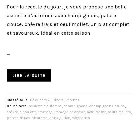
Pour la recette du jour, je vous propose une belle
assiette d’automne aux champignons, patate
douce, chèvre frais et oeuf mollet. Un plat complet
et savoureux, idéal en cette saison.
…
LIRE LA SUITE
Classé sous :
Déjeuners & Dîners
,
Recettes
Balisé avec :
assiette d'automne
,
champignons
,
champignons bruns
,
chèvre
,
ciboulette
,
fromage
,
fromage de chèvre
,
oeuf mollet
,
oeufs mollets
,
patate douce
,
pleurotes
,
sans gluten
,
végétarien