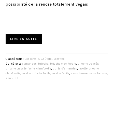
possibilité de la rendre totalement vegan!
…
LIRE LA SUITE
Classé sous :
Desserts & Goûters
,
Recettes
Balisé avec :
amandes
,
brioche
,
brioche clemfoodie
,
brioche tressée
,
brioche tressée facile
,
clemfoodie
,
purée d'amandes
,
recette brioche
clemfoodie
,
recette brioche facile
,
recette facile
,
sans beurre
,
sans lactose
,
sans lait