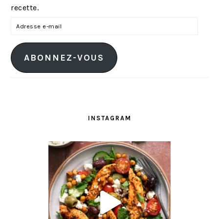
recette.
A
d
r
ABONNEZ-VOUS
e
s
s
e
e
INSTAGRAM
-
m
a
i
l