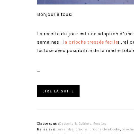
Bonjour à tous!
La recette du jour est une adaption d’une
semaines : l
a brioche tressée facile
! J’ai 
lactose avec possibilité de la rendre tota
…
LIRE LA SUITE
Classé sous :
Desserts & Goûters
,
Recettes
Balisé avec :
amandes
,
brioche
,
brioche clemfoodie
,
brioche