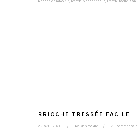
brioche clemfoodie
,
recette brioche facile
,
recette facile
,
san
BRIOCHE TRESSÉE FACILE
22 avril 2020
by
Clemfoodie
35 commentair