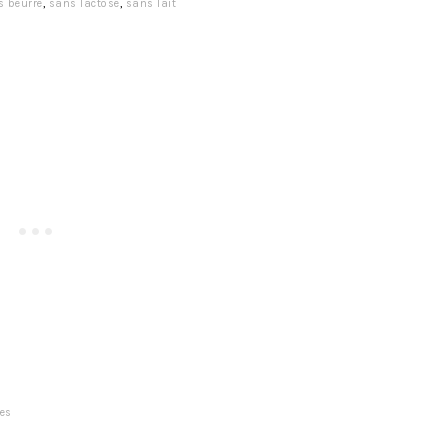
s beurre
,
sans lactose
,
sans lait
es