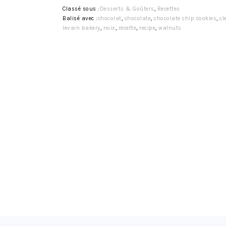
Classé sous :
Desserts & Goûters
,
Recettes
Balisé avec :
chocolat
,
chocolate
,
chocolate chip cookies
,
cl
levain bakery
,
noix
,
recette
,
recipe
,
walnuts
FOOTER