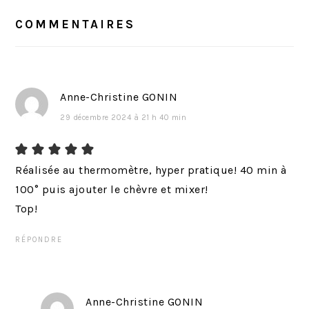
DU
e
e
LECTEUR
COMMENTAIRES
p
s
r
u
é
i
c
v
Anne-Christine GONIN
é
a
29 décembre 2024 à 21 h 40 min
d
n
e
t
n
:
Réalisée au thermomètre, hyper pratique! 40 min à
t
100° puis ajouter le chèvre et mixer!
:
Top!
RÉPONDRE
Anne-Christine GONIN