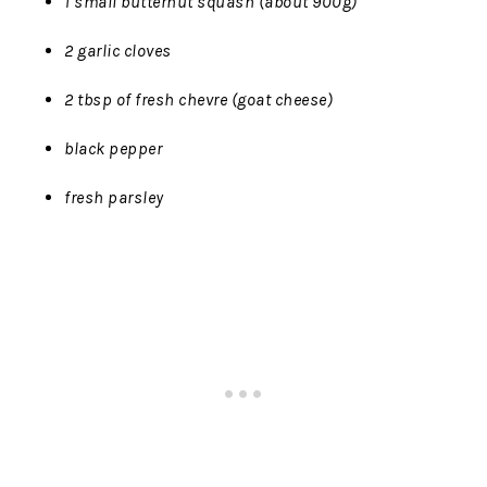
1 small butternut squash (about 900g)
2 garlic cloves
2 tbsp of fresh chevre (goat cheese)
black pepper
fresh parsley