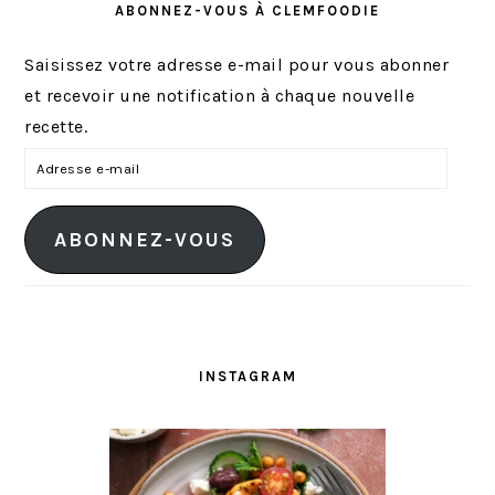
ABONNEZ-VOUS À CLEMFOODIE
Saisissez votre adresse e-mail pour vous abonner
et recevoir une notification à chaque nouvelle
recette.
A
d
r
ABONNEZ-VOUS
e
s
s
e
e
INSTAGRAM
-
m
a