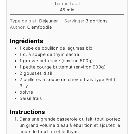
Temps total
minutes
45
min
Type de plat:
Déjeuner
Servings:
3
portions
Author:
Clemfoodie
Ingrédients
1
cube
de bouillon de légumes bio
1
c. à soupe
de thym séché
1
grosse
betterave (environ 500g)
1
petite
courge butternut (environ 900g)
2
gousses
d'ail
2
cuillères à soupe
de chèvre frais type Petit
Billy
poivre
persil frais
Instructions
Dans une grande casserole ou fait-tout, portez
un grand volume d'eau à ébullition et ajoutez le
cube de bouillon et le thym.