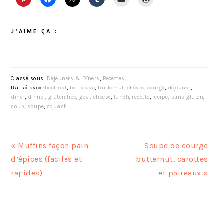
J’AIME ÇA :
Classé sous :
Déjeuners & Dîners
,
Recettes
Balisé avec :
beetroot
,
betterave
,
butternut
,
chèvre
,
courge
,
déjeuner
,
diner
,
dinner
,
gluten free
,
goat cheese
,
lunch
,
recette
,
recipe
,
sans gluten
,
soup
,
soupe
,
squash
A
A
« Muffins façon pain
Soupe de courge
r
r
d’épices (faciles et
butternut, carottes
t
t
rapides)
et poireaux »
i
i
c
c
INTERACTIONS
l
l