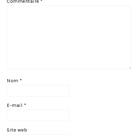
Commentaire
*
e
t
n
:
t
:
Nom
*
E-mail
*
Site web