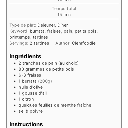
Temps total
minutes
15
min
Type de plat:
Déjeuner, Dîner
Keyword:
burrata, fraises, pain, petits pois,
printemps, tartines
Servings:
2
tartines
Author:
Clemfoodie
Ingrédients
2
tranches
de pain (au choix)
80
grammes
de petits pois
6-8
fraises
1
burrata
(200g)
huile d'olive
1
gousse d'ail
1
citron
quelques feuilles
de menthe fraîche
sel & poivre
Instructions