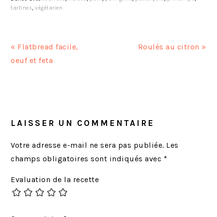
tartines
,
végétarien
A
A
« Flatbread facile,
Roulés au citron »
r
r
oeuf et feta
t
t
i
i
INTERACTIONS
c
c
DU
l
l
LECTEUR
LAISSER UN COMMENTAIRE
e
e
p
s
Votre adresse e-mail ne sera pas publiée.
Les
r
u
champs obligatoires sont indiqués avec
*
é
i
Evaluation de la recette
c
v
é
a
d
n