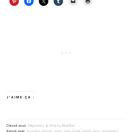
J’AIME ÇA :
Classé sous :
Déjeuners & Dîners
,
Recettes
Balisé avec :
burrata
,
fraises
,
pain
,
pain grillé
,
petits pois
,
printemps
,