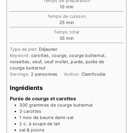
Temps de préparation
minutes
10
min
Temps de cuisson
minutes
25
min
Temps total
minutes
35
min
Type de plat:
Déjeuner
Keyword:
carottes, courge, courge butternut,
noisettes, oeuf, oeuf mollet, purée, purée de
courge butternut
Servings:
2
personnes
Author:
Clemfoodie
Ingrédients
Purée de courge et carottes
300
grammes
de courge butternut
3
carottes
1
noix
de beurre demi-sel
2
c. à soupe
de lait
sel & poivre