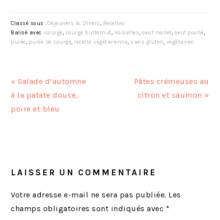
Classé sous :
Déjeuners & Dîners
,
Recettes
Balisé avec :
courge
,
courge butternut
,
noisettes
,
oeuf mollet
,
oeuf poché
,
purée
,
purée de courge
,
recette végétarienne
,
sans gluten
,
végétarien
A
A
« Salade d’automne
Pâtes crémeuses au
r
r
à la patate douce,
citron et saumon »
t
t
poire et bleu
i
i
c
c
INTERACTIONS
l
l
DU
e
e
LECTEUR
LAISSER UN COMMENTAIRE
p
s
r
u
Votre adresse e-mail ne sera pas publiée.
Les
é
i
champs obligatoires sont indiqués avec
*
c
v