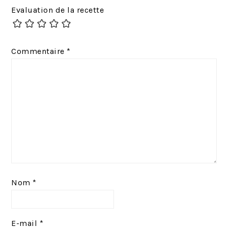
Evaluation de la recette
é
a
d
n
e
t
Commentaire
*
n
:
t
:
Nom
*
E-mail
*