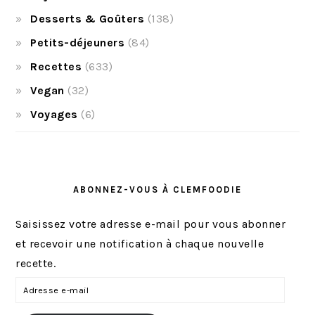
Desserts & Goûters
(138)
Petits-déjeuners
(84)
Recettes
(633)
Vegan
(32)
Voyages
(6)
ABONNEZ-VOUS À CLEMFOODIE
Saisissez votre adresse e-mail pour vous abonner
et recevoir une notification à chaque nouvelle
recette.
A
d