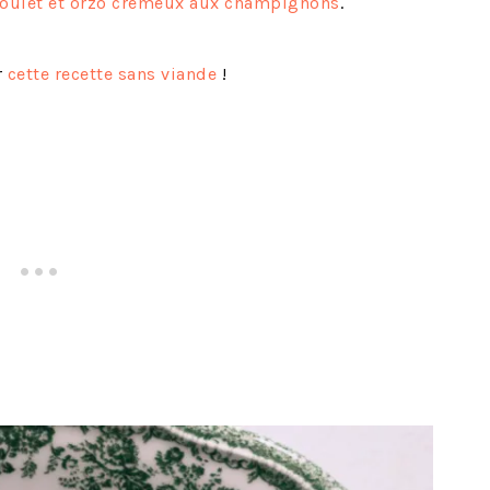
poulet et orzo crémeux aux champignons
.
r
cette recette sans viande
!