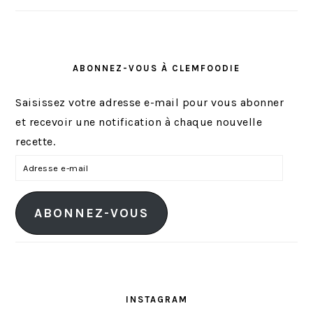
ABONNEZ-VOUS À CLEMFOODIE
Saisissez votre adresse e-mail pour vous abonner
et recevoir une notification à chaque nouvelle
recette.
A
d
r
ABONNEZ-VOUS
e
s
s
e
e
INSTAGRAM