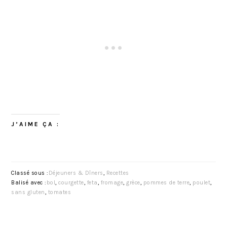
J’AIME ÇA :
Classé sous :
Déjeuners & Dîners
,
Recettes
Balisé avec :
bol
,
courgette
,
feta
,
fromage
,
grèce
,
pommes de terre
,
poulet
,
sans gluten
,
tomates