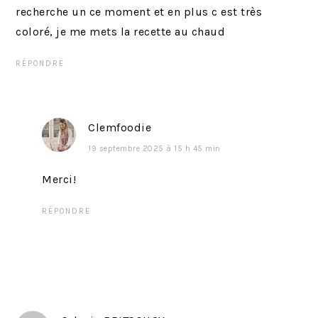
:
recherche un ce moment et en plus c est très
coloré, je me mets la recette au chaud
RÉPONDRE
Clemfoodie
19 septembre 2025 à 15 h 45 min
Merci!
RÉPONDRE