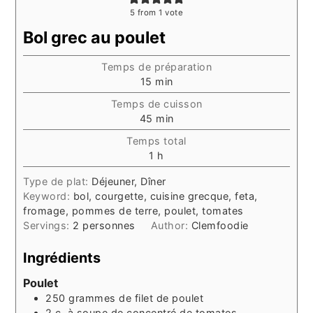
5
from 1 vote
Bol grec au poulet
Temps de préparation
minutes
15
min
Temps de cuisson
minutes
45
min
Temps total
heure
1
h
Type de plat:
Déjeuner, Dîner
Keyword:
bol, courgette, cuisine grecque, feta,
fromage, pommes de terre, poulet, tomates
Servings:
2
personnes
Author:
Clemfoodie
Ingrédients
Poulet
250
grammes
de filet de poulet
2
c. à soupe
de concentré de tomates