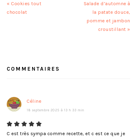
A
A
« Cookies tout
Salade d’automne à
r
r
chocolat
la patate douce,
t
t
pomme et jambon
i
i
croustillant »
c
c
l
l
INTERACTIONS
e
e
DU
p
s
LECTEUR
COMMENTAIRES
r
u
é
i
c
v
é
a
Céline
d
n
18 septembre 2025 à 13 h 33 min
e
t
n
:
t
C est très sympa comme recette, et c est ce que je