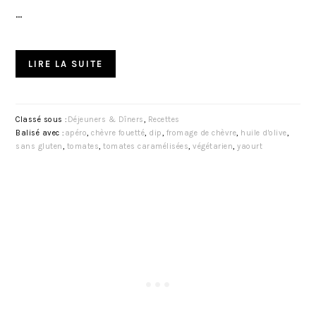
…
LIRE LA SUITE
Classé sous :
Déjeuners & Dîners
,
Recettes
Balisé avec :
apéro
,
chèvre fouetté
,
dip
,
fromage de chèvre
,
huile d'olive
,
sans gluten
,
tomates
,
tomates caramélisées
,
végétarien
,
yaourt