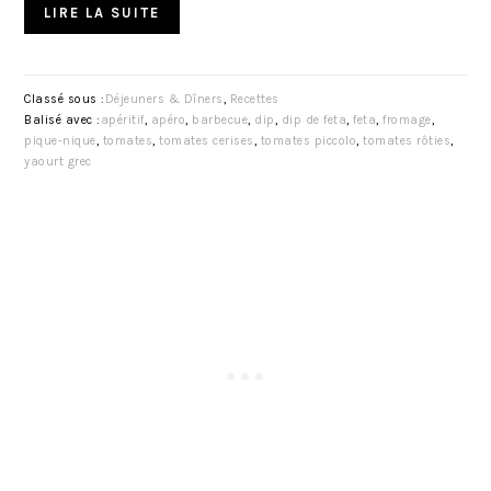
LIRE LA SUITE
Classé sous :
Déjeuners & Dîners
,
Recettes
Balisé avec :
apéritif
,
apéro
,
barbecue
,
dip
,
dip de feta
,
feta
,
fromage
,
pique-nique
,
tomates
,
tomates cerises
,
tomates piccolo
,
tomates rôties
,
yaourt grec