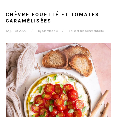
r
t
g
i
é
e
CHÈVRE FOUETTÉ ET TOMATES
n
r
CARAMÉLISÉES
c
a
12 juillet 2023
by
Clemfoodie
Laisser un commentaire
i
l
p
e
a
p
l
r
i
n
c
i
p
a
l
e