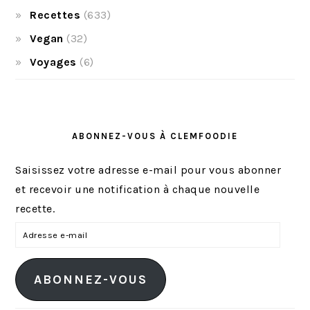
Recettes
(633)
Vegan
(32)
Voyages
(6)
ABONNEZ-VOUS À CLEMFOODIE
Saisissez votre adresse e-mail pour vous abonner
et recevoir une notification à chaque nouvelle
recette.
A
d
r
ABONNEZ-VOUS
e
s