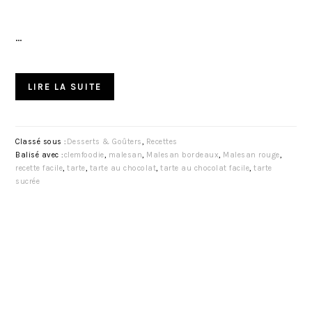
…
LIRE LA SUITE
Classé sous :
Desserts & Goûters
,
Recettes
Balisé avec :
clemfoodie
,
malesan
,
Malesan bordeaux
,
Malesan rouge
,
recette facile
,
tarte
,
tarte au chocolat
,
tarte au chocolat facile
,
tarte
sucrée