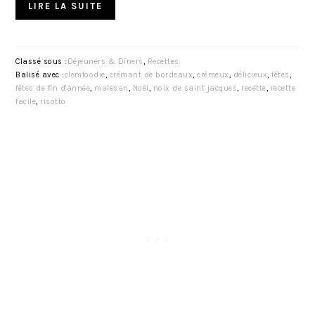
LIRE LA SUITE
Classé sous :
Déjeuners & Dîners
,
Recettes
Balisé avec :
clemfoodie
,
crémant de bordeaux
,
crémeux
,
délicieux
,
fêtes
,
fêtes de fin d'année
,
malesan
,
Noël
,
noix de saint jacques
,
recette
,
recette
facile
,
risotto