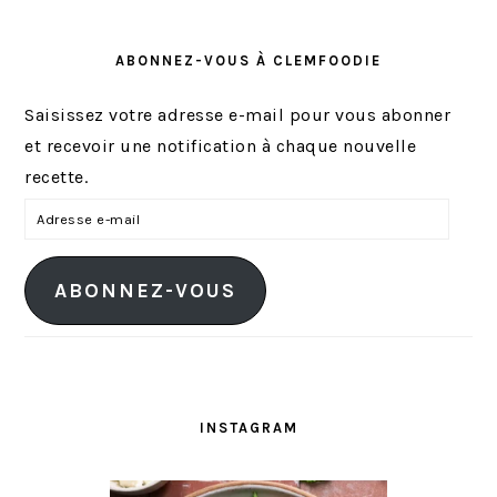
ABONNEZ-VOUS À CLEMFOODIE
Saisissez votre adresse e-mail pour vous abonner
et recevoir une notification à chaque nouvelle
recette.
A
d
r
ABONNEZ-VOUS
e
s
s
e
e
INSTAGRAM
-
m