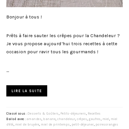
Bonjour à tous !
Prêts à faire sauter les crêpes pour la Chandeleur ?
Je vous propose aujourd’hui trois recettes à cette
occasion pour ravir tous les gourmands !
…
LIRE LA SUITE
Classé sous :
Desserts & Goûters
,
Petits-déjeuners
,
Recettes
Balisé avec :
amandes
,
banane
,
chandeleur
,
crêpes
,
gaufres
,
miel
,
miel
d'été
,
miel de bruyère
,
miel de printemps
,
petit-déjeuner
,
poiresoranges