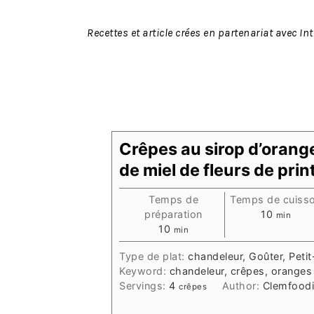
Recettes et article crées en partenariat avec Int
Crêpes au sirop d’orang
de miel de fleurs de pri
Temps de
Temps de cuiss
minutes
préparation
10
min
minutes
10
min
Type de plat:
chandeleur, Goûter, Peti
Keyword:
chandeleur, crêpes, oranges
Servings:
4
Author:
Clemfood
crêpes