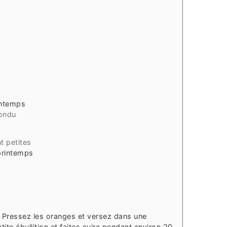
5
intemps
ondu
nt petites
 printemps
 Pressez les oranges et versez dans une
tite ébullition et faites cuire pendant environ 20-