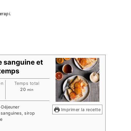
erapi.
e sanguine et
ntemps
on
Temps total
minutes
20
min
t-Déjeuner
Imprimer la recette
 sanguines, sirop
ie