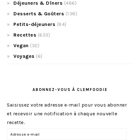
Déjeuners & Dîners
(486)
Desserts & Goûters
(138)
Petits-déjeuners
(84)
Recettes
(633)
Vegan
(32)
Voyages
(6)
ABONNEZ-VOUS À CLEMFOODIE
Saisissez votre adresse e-mail pour vous abonner
et recevoir une notification à chaque nouvelle
recette.
A