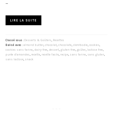
…
LIRE LA SUITE
Classé sous :
Desserts & Goûters
,
Recettes
Balisé avec :
almond butter
,
chocolat
,
chocolate
,
clemfoodie
,
cookies
,
cookies sans farine
,
dairy-free
,
dessert
,
gluten-free
,
goûter
,
lactose free
,
purée d'amandes
,
recette
,
recette facile
,
recipe
,
sans farine
,
sans gluten
,
sans lactose
,
snack