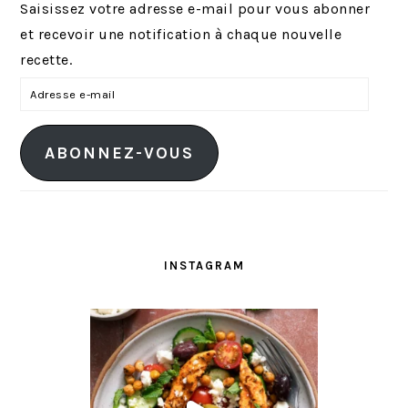
Saisissez votre adresse e-mail pour vous abonner
et recevoir une notification à chaque nouvelle
recette.
A
d
r
ABONNEZ-VOUS
e
s
s
e
e
INSTAGRAM
-
m
a
i
l