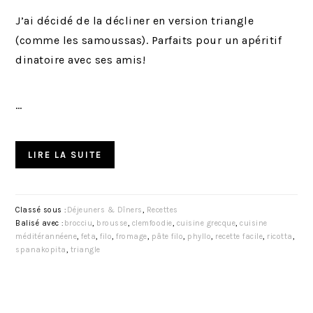
J’ai décidé de la décliner en version triangle
(comme les samoussas). Parfaits pour un apéritif
dinatoire avec ses amis!
…
LIRE LA SUITE
Classé sous :
Déjeuners & Dîners
,
Recettes
Balisé avec :
brocciu
,
brousse
,
clemfoodie
,
cuisine grecque
,
cuisine
méditérannéene
,
feta
,
filo
,
fromage
,
pâte filo
,
phyllo
,
recette facile
,
ricotta
,
spanakopita
,
triangle