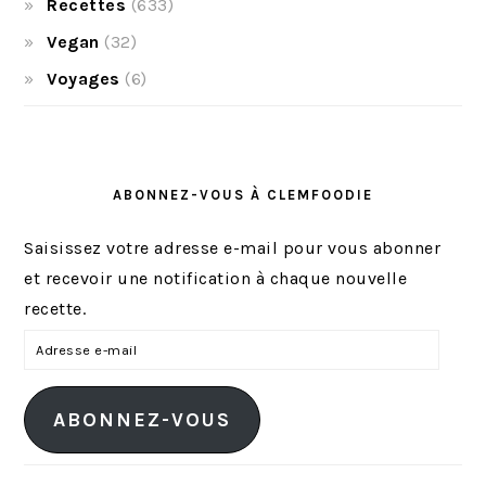
Recettes
(633)
Vegan
(32)
Voyages
(6)
ABONNEZ-VOUS À CLEMFOODIE
Saisissez votre adresse e-mail pour vous abonner
et recevoir une notification à chaque nouvelle
recette.
A
d
r
ABONNEZ-VOUS
e
s