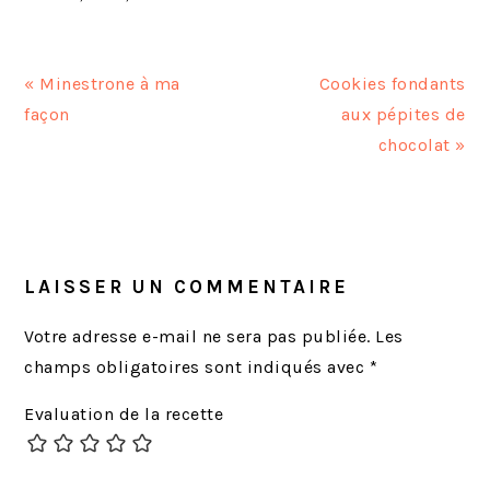
A
A
« Minestrone à ma
Cookies fondants
r
r
façon
aux pépites de
t
t
chocolat »
i
i
c
c
INTERACTIONS
l
l
DU
e
e
LECTEUR
LAISSER UN COMMENTAIRE
p
s
r
u
Votre adresse e-mail ne sera pas publiée.
Les
é
i
champs obligatoires sont indiqués avec
*
c
v
Evaluation de la recette
é
a
d
n
e
t