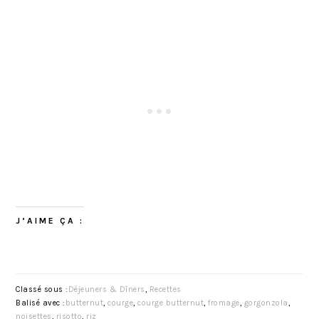
J’AIME ÇA :
Classé sous :
Déjeuners & Dîners
,
Recettes
Balisé avec :
butternut
,
courge
,
courge butternut
,
fromage
,
gorgonzola
,
noisettes
,
risotto
,
riz