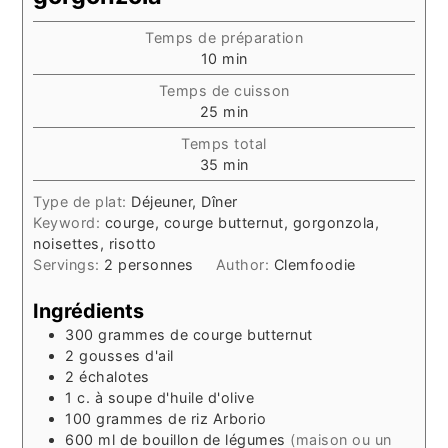
Temps de préparation
minutes
10
min
Temps de cuisson
minutes
25
min
Temps total
minutes
35
min
Type de plat:
Déjeuner, Dîner
Keyword:
courge, courge butternut, gorgonzola,
noisettes, risotto
Servings:
2
personnes
Author:
Clemfoodie
Ingrédients
300
grammes
de courge butternut
2
gousses
d'ail
2
échalotes
1
c. à soupe
d'huile d'olive
100
grammes
de riz Arborio
600
ml
de bouillon de légumes
(maison ou un