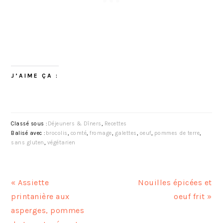
J’AIME ÇA :
Classé sous :
Déjeuners & Dîners
,
Recettes
Balisé avec :
brocolis
,
comté
,
fromage
,
galettes
,
oeuf
,
pommes de terre
,
sans gluten
,
végétarien
A
A
« Assiette
Nouilles épicées et
r
r
printanière aux
oeuf frit »
t
t
asperges, pommes