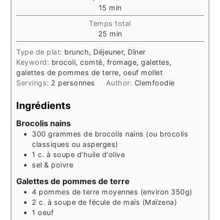
minutes
15
min
Temps total
minutes
25
min
Type de plat:
brunch, Déjeuner, Dîner
Keyword:
brocoli, comté, fromage, galettes,
galettes de pommes de terre, oeuf mollet
Servings:
2
personnes
Author:
Clemfoodie
Ingrédients
Brocolis nains
300
grammes
de brocolis nains (ou brocolis
classiques ou asperges)
1
c. à soupe
d'huile d'olive
sel & poivre
Galettes de pommes de terre
4
pommes de terre moyennes (environ 350g)
2
c. à soupe
de fécule de maïs (Maïzena)
1
oeuf