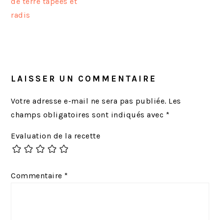
i
i
de terre tapées et
c
c
radis
l
l
e
e
INTERACTIONS
p
s
DU
r
u
LECTEUR
LAISSER UN COMMENTAIRE
é
i
c
v
Votre adresse e-mail ne sera pas publiée.
Les
é
a
champs obligatoires sont indiqués avec
*
d
n
Evaluation de la recette
e
t
n
:
t
Commentaire
*
: