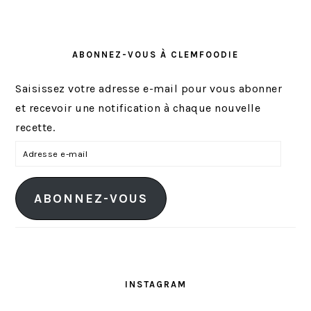
ABONNEZ-VOUS À CLEMFOODIE
Saisissez votre adresse e-mail pour vous abonner
et recevoir une notification à chaque nouvelle
recette.
A
d
r
ABONNEZ-VOUS
e
s
s
e
e
INSTAGRAM
-