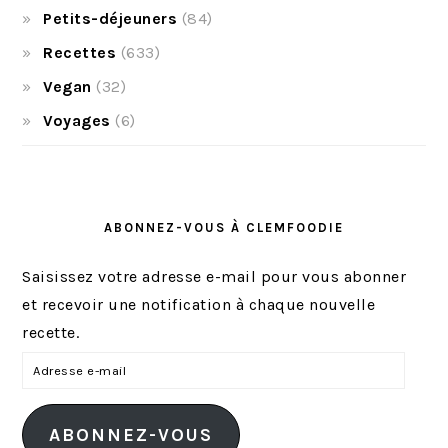
Petits-déjeuners
(84)
Recettes
(633)
Vegan
(32)
Voyages
(6)
ABONNEZ-VOUS À CLEMFOODIE
Saisissez votre adresse e-mail pour vous abonner
et recevoir une notification à chaque nouvelle
recette.
A
d
r
ABONNEZ-VOUS