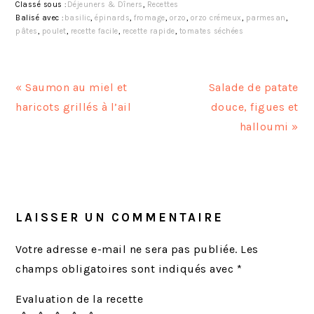
Classé sous :
Déjeuners & Dîners
,
Recettes
Balisé avec :
basilic
,
épinards
,
fromage
,
orzo
,
orzo crémeux
,
parmesan
,
pâtes
,
poulet
,
recette facile
,
recette rapide
,
tomates séchées
A
A
« Saumon au miel et
Salade de patate
r
r
haricots grillés à l’ail
douce, figues et
t
t
halloumi »
i
i
c
c
INTERACTIONS
l
l
DU
e
e
LECTEUR
LAISSER UN COMMENTAIRE
p
s
r
u
Votre adresse e-mail ne sera pas publiée.
Les
é
i
champs obligatoires sont indiqués avec
*
c
v
Evaluation de la recette
é
a