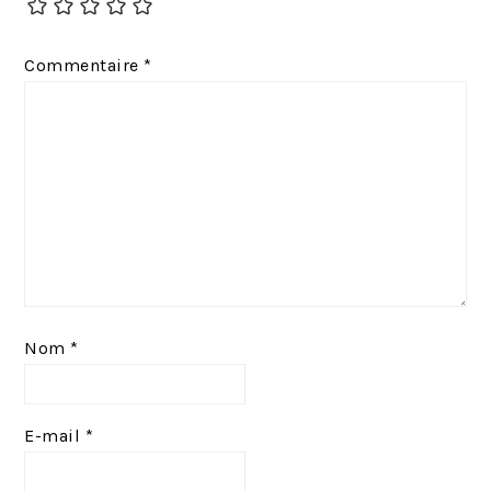
d
n
e
t
Commentaire
*
n
:
t
:
Nom
*
E-mail
*