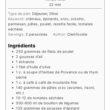
minutes
22
min
Type de plat:
Déjeuner, Dîner
Keyword:
crémeux, épinards, orzo, orzotto,
parmesan, pâtes, poulet, recette facile, tomates
séchées
Servings:
2
personnes
Author:
Clemfoodie
Ingrédients
250
grammes
de filets de poulet
2
gousses d’ail
1
échalote
1
filet
d'huile d'olive
1
c. à soupe
d'herbes de Provence ou de thym
séché
1
c. à café
à café de moutarde fine
140
grammes
de pâtes orzo (avoines, risoni,
etc.)
10-12
de tomates séchées
500-600
ml
de bouillon de légumes
125
grammes
de pousses d'épinard